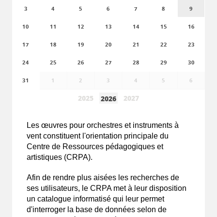
3
4
5
6
7
8
9
10
11
12
13
14
15
16
17
18
19
20
21
22
23
24
25
26
27
28
29
30
31
1
2
3
4
5
6
2025
2027
2026
Les
œuvres
pour orchestres et instruments à
vent constituent l'orientation principale du
Centre de Ressources pédagogiques et
artistiques (CRPA).
Afin de rendre plus aisées les recherches de
ses utilisateurs, le CRPA met à leur disposition
un catalogue informatisé qui leur permet
d'interroger la base de données selon de