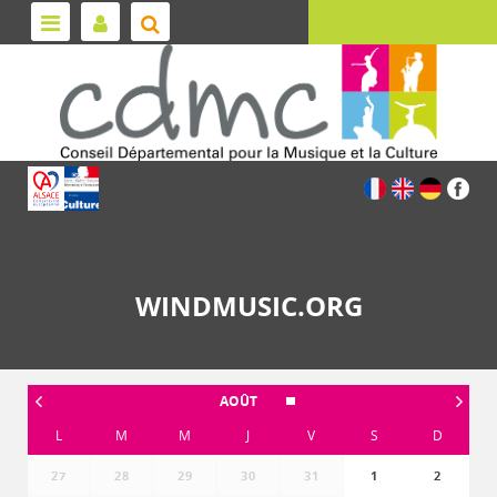
WINDMUSIC.ORG
AOÛT
L
M
M
J
V
S
D
27
28
29
30
31
1
2