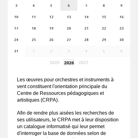
3
4
5
6
7
8
9
10
11
12
13
14
15
16
17
18
19
20
21
22
23
24
25
26
27
28
29
30
31
1
2
3
4
5
6
2025
2027
2026
Les
œuvres
pour orchestres et instruments à
vent constituent l'orientation principale du
Centre de Ressources pédagogiques et
artistiques (CRPA).
Afin de rendre plus aisées les recherches de
ses utilisateurs, le CRPA met à leur disposition
un catalogue informatisé qui leur permet
d'interroger la base de données selon de