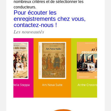
nombreux critères et de sélectionner les
conducteurs.
Pour écouter les
enregistrements chez vous,
contactez-nous !
Les nouveautés
a Steppa
Ars Nova Suite
At the Crossroads
Atlas