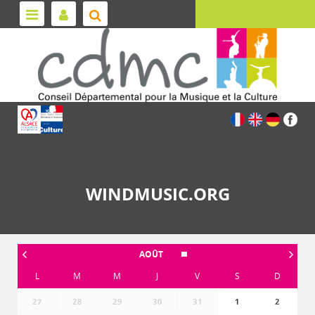
WINDMUSIC.ORG
AOÛT
L
M
M
J
V
S
D
27
28
29
30
31
1
2