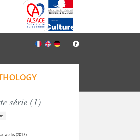
NTHOLOGY
e série (
1
)
he
lar works (2018)