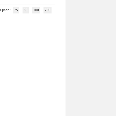
r page :
25
50
100
200