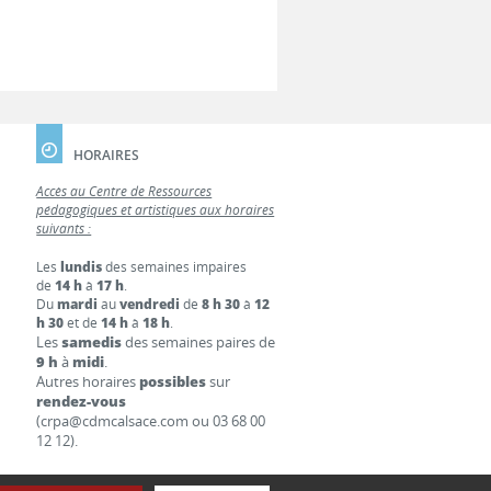
HORAIRES
Accès au Centre de Ressources
pédagogiques et artistiques aux horaires
suivants :
Les
lundis
des semaines impaires
de
14 h
à
17 h
.
Du
mardi
au
vendredi
de
8 h 30
à
12
h 30
et de
14 h
à
18 h
.
Les
samedis
des semaines paires de
9 h
à
midi
.
Autres horaires
possibles
sur
rendez-vous
(crpa@cdmcalsace.com ou 03 68 00
12 12).