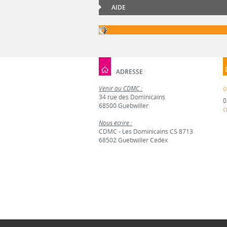
AIDE
ADRESSE
Venir au CDMC :
c
34 rue des Dominicains
0
68500 Guebwiller
c
Nous écrire :
CDMC - Les Dominicains CS 8713
68502 Guebwiller Cedex