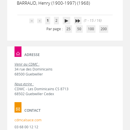
BARRAUD, Henry (1900-1997) (1968)
1
2
(1 - 15 / 16)
Par page :
25
50
100
200
ADRESSE
Venir au CDMC :
34 rue des Dominicains
68500 Guebwiller
Nous écrire :
CDMC - Les Dominicains CS 8713
68502 Guebwiller Cedex
CONTACT
cdmcalsace.com
03 68 00 12 12