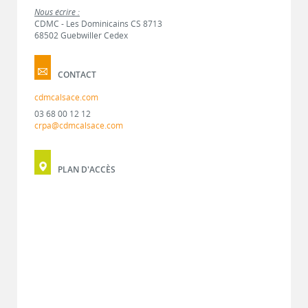
Nous écrire :
CDMC - Les Dominicains CS 8713
68502 Guebwiller Cedex
CONTACT
cdmcalsace.com
03 68 00 12 12
crpa@cdmcalsace.com
PLAN D'ACCÈS