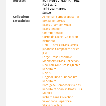
Adresse :
Jean-Pierre et Gabi MATHEZ,
P.O.Box 12
1674 Vuarmarens
Suisse
Collections
Armenian composers series
rattachées :
Bim Junior Series
Brass Chamber Music
Brass-zination
Chamber music
Corno da caccia: Collection
historique
HKB - Historic Brass Series
Japanese Composers Series
JFM
Large Brass Ensemble
Mannheim Brass Collection
New Louisville Brass Quintet
Repertoire
Novus
Original Tuba / Euphonium
Repertoire
Portugese Composers Series
Repertoire Spanish Brass Luur
Metalls
Richard Lane Collection
Saxophone Repertoire
String quartets