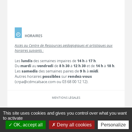
HORAIRES
Accès au Centre de Ressources pédagogiques et artistiques aux
horaires suivants :
Les
lundis
des semaines impaires de
14 h
à
17 h
.
Du
mardi
au
vendredi
de
8 h 30
à
12 h 30
et de
14 h
à
18 h
.
Les
samedis
des semaines paires de
9 h
à
midi
.
Autres horaires
possibles
sur
rendez-vous
(crpa@cdmcalsace.com ou 03 68 00 12 12).
MENTIONS LÉGALES
LIENS
This site uses cookies and gives you control over what you want
to activate
OK, accept all
Deny all cookies
Personalize
CONTACT