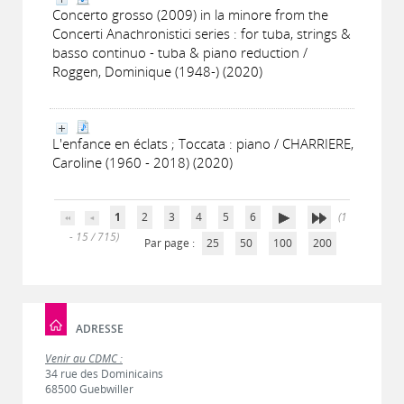
Concerto grosso (2009) in la minore from the
Concerti Anachronistici series : for tuba, strings &
basso continuo - tuba & piano reduction /
Roggen, Dominique (1948-) (2020)
L'enfance en éclats ; Toccata : piano / CHARRIERE,
Caroline (1960 - 2018) (2020)
1
2
3
4
5
6
(1
- 15 / 715)
Par page :
25
50
100
200
ADRESSE
Venir au CDMC :
34 rue des Dominicains
68500 Guebwiller