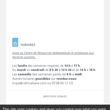
HORAIRES
Accès au Centre de Ressources pédagogiques et artistiques aux
horaires suivants :
Les
lundis
des semaines impaires de
14 h
à
17 h
.
Du
mardi
au
vendredi
de
8 h 30
à
12 h 30
et de
14 h
à
18 h
.
Les
samedis
des semaines paires de
9 h
à
midi
.
Autres horaires
possibles
sur
rendez-vous
(crpa@cdmcalsace.com ou 03 68 00 12 12).
MENTIONS LÉGALES
LIENS
This site uses cookies and gives you control over what you want