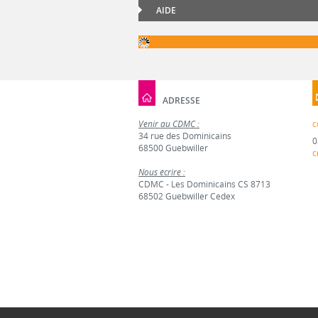
AIDE
ADRESSE
Venir au CDMC :
c
34 rue des Dominicains
0
68500 Guebwiller
c
Nous écrire :
CDMC - Les Dominicains CS 8713
68502 Guebwiller Cedex