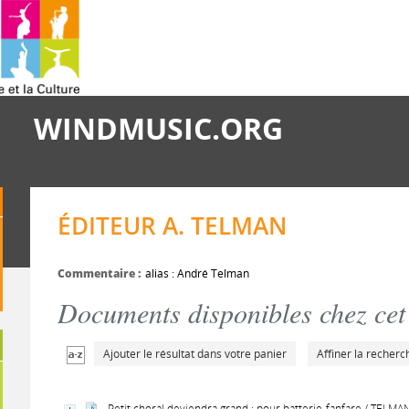
WINDMUSIC.ORG
ÉDITEUR A. TELMAN
Commentaire :
alias : André Telman
Documents disponibles chez cet 
Ajouter le résultat dans votre panier
Affiner la recherc
Petit choral deviendra grand : pour batterie-fanfare / TELM