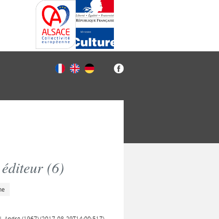
éditeur (
6
)
he
AN, André (1967) (2017-08-29T14:00:51Z)