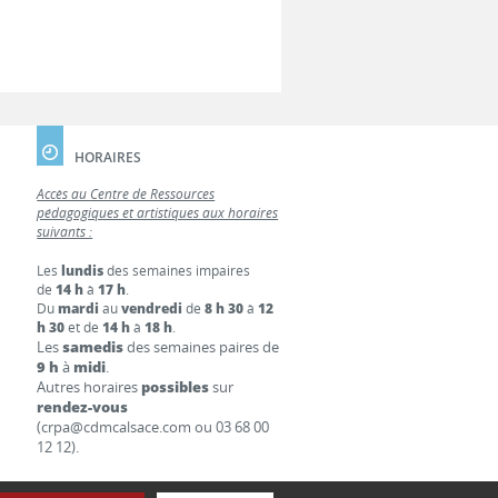
HORAIRES
Accès au Centre de Ressources
pédagogiques et artistiques aux horaires
suivants :
Les
lundis
des semaines impaires
de
14 h
à
17 h
.
Du
mardi
au
vendredi
de
8 h 30
à
12
h 30
et de
14 h
à
18 h
.
Les
samedis
des semaines paires de
9 h
à
midi
.
Autres horaires
possibles
sur
rendez-vous
(crpa@cdmcalsace.com ou 03 68 00
12 12).