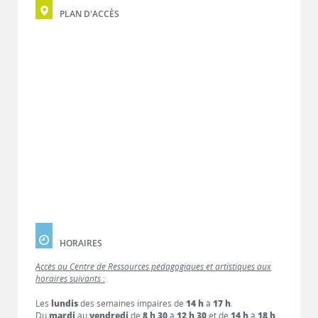
PLAN D'ACCÈS
HORAIRES
Accès au Centre de Ressources pédagogiques et artistiques aux
horaires suivants :
Les
lundis
des semaines impaires de
14 h
à
17 h
.
Du
mardi
au
vendredi
de
8 h 30
à
12 h 30
et de
14 h
à
18 h
.