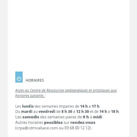
HORAIRES
Accès au Centre de Ressources pédagogiques et artistiques aux
horaires suivants :
Les
lundis
des semaines impaires de
14 h
à
17 h
.
Du
mardi
au
vendredi
de
8 h 30
à
12 h 30
et de
14 h
à
18 h
.
Les
samedis
des semaines paires de
9 h
à
midi
.
Autres horaires
possibles
sur
rendez-vous
(crpa@cdmcalsace.com ou 03 68 00 12 12).