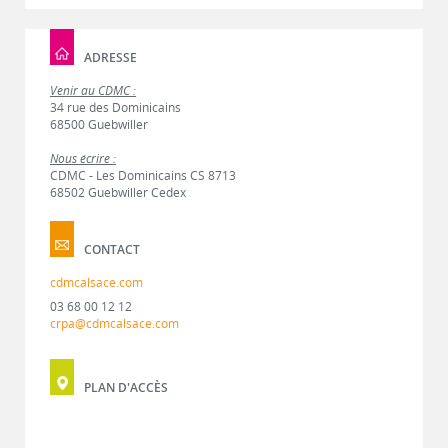
ADRESSE
Venir au CDMC :
34 rue des Dominicains
68500 Guebwiller
Nous écrire :
CDMC - Les Dominicains CS 8713
68502 Guebwiller Cedex
CONTACT
cdmcalsace.com
03 68 00 12 12
crpa@cdmcalsace.com
PLAN D'ACCÈS