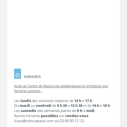
HORAIRES
Accès au Centre de Ressources pédagogiques et artistiques aux
horaires suivants :
Les
lundis
des semaines impaires de
14 h
à
17 h
.
Du
mardi
au
vendredi
de
8 h 30
à
12 h 30
et de
14 h
à
18 h
.
Les
samedis
des semaines paires de
9 h
à
midi
.
Autres horaires
possibles
sur
rendez-vous
(crpa@cdmcalsace.com ou 03 68 00 12 12).