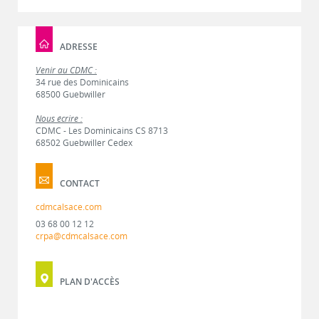
ADRESSE
Venir au CDMC :
34 rue des Dominicains
68500 Guebwiller
Nous écrire :
CDMC - Les Dominicains CS 8713
68502 Guebwiller Cedex
CONTACT
cdmcalsace.com
03 68 00 12 12
crpa@cdmcalsace.com
PLAN D'ACCÈS