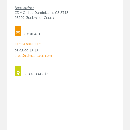
Nous écrire :
CDMC - Les Dominicains CS 8713
68502 Guebwiller Cedex
CONTACT
cdmcalsace.com
03 68 00 12 12
crpa@cdmcalsace.com
PLAN D'ACCÈS