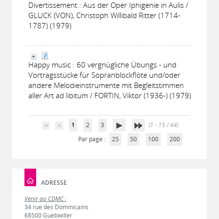
Divertissement : Aus der Oper Iphigenie in Aulis /
GLUCK (VON), Christoph Willibald Ritter (1714-
1787) (1979)
Happy music : 60 vergnügliche Übungs - und
Vortragsstücke für Sopranblockflöte und/oder
andere Melodieinstrumente mit Begleitstimmen
aller Art ad libitum / FORTIN, Viktor (1936-) (1979)
1
2
3
(1 - 15 / 44)
Par page :
25
50
100
200
ADRESSE
Venir au CDMC :
34 rue des Dominicains
68500 Guebwiller