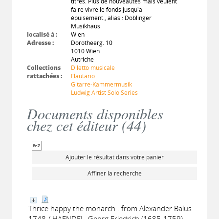
titres. Plus de nouveautés mais veulent
faire vivre le fonds jusqu'à
épuisement., alias : Doblinger
Musikhaus
localisé à :
Wien
Adresse :
Dorotheerg. 10
1010 Wien
Autriche
Collections
Diletto musicale
rattachées :
Flautario
Gitarre-Kammermusik
Ludwig Artist Solo Series
Documents disponibles
chez cet éditeur (
44
)
Ajouter le résultat dans votre panier
Affiner la recherche
Thrice happy the monarch : from Alexander Balus
1748 / HAENDEL, Georg Friedrich (1685-1759)