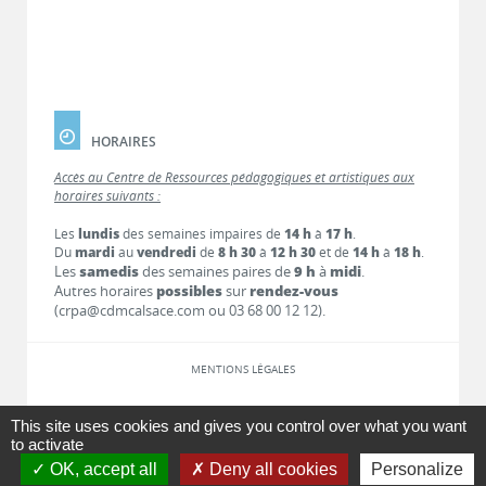
HORAIRES
Accès au Centre de Ressources pédagogiques et artistiques aux
horaires suivants :
Les
lundis
des semaines impaires de
14 h
à
17 h
.
Du
mardi
au
vendredi
de
8 h 30
à
12 h 30
et de
14 h
à
18 h
.
Les
samedis
des semaines paires de
9 h
à
midi
.
Autres horaires
possibles
sur
rendez-vous
(crpa@cdmcalsace.com ou 03 68 00 12 12).
MENTIONS LÉGALES
LIENS
This site uses cookies and gives you control over what you want
to activate
OK, accept all
Deny all cookies
Personalize
CONTACT