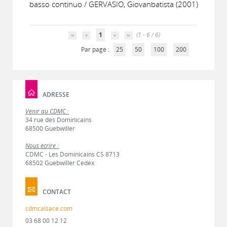
basso continuo / GERVASIO, Giovanbatista (2001)
1
(1 - 6 / 6)
Par page :
25
50
100
200
ADRESSE
Venir au CDMC :
34 rue des Dominicains
68500 Guebwiller
Nous écrire :
CDMC - Les Dominicains CS 8713
68502 Guebwiller Cedex
CONTACT
cdmcalsace.com
03 68 00 12 12