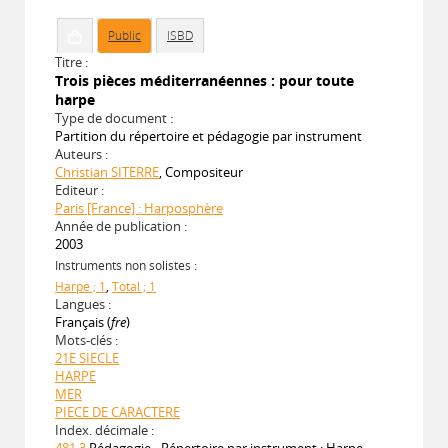
Public
ISBD
Titre :
Trois pièces méditerranéennes : pour toute
harpe
Type de document :
Partition du répertoire et pédagogie par instrument
Auteurs :
Christian SITERRE
, Compositeur
Editeur :
Paris [France] : Harposphère
Année de publication :
2003
Instruments non solistes :
Harpe ; 1
,
Total ; 1
Langues :
Français (
fre
)
Mots-clés :
21E SIECLE
HARPE
MER
PIECE DE CARACTERE
Index. décimale :
481.3
Pédagogie - Répertoire par instrument : Harpe