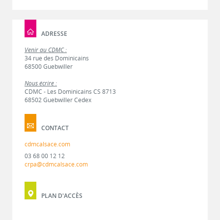
ADRESSE
Venir au CDMC :
34 rue des Dominicains
68500 Guebwiller
Nous écrire :
CDMC - Les Dominicains CS 8713
68502 Guebwiller Cedex
CONTACT
cdmcalsace.com
03 68 00 12 12
crpa@cdmcalsace.com
PLAN D'ACCÈS