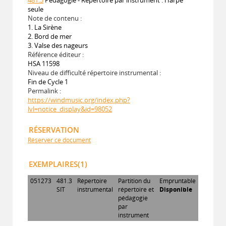
seule
Note de contenu :
1. La Sirène
2. Bord de mer
3. Valse des nageurs
Référence éditeur :
HSA 11598
Niveau de difficulté répertoire instrumental :
Fin de Cycle 1
Permalink :
https://windmusic.org/index.php?
lvl=notice_display&id=98052
RÉSERVATION
Réserver ce document
EXEMPLAIRES(1)
051273
481.3
Répertoire
Partition du
Empruntable
SIT
instrumental
répertoire et
Disponible
pédagogie
par
instrument