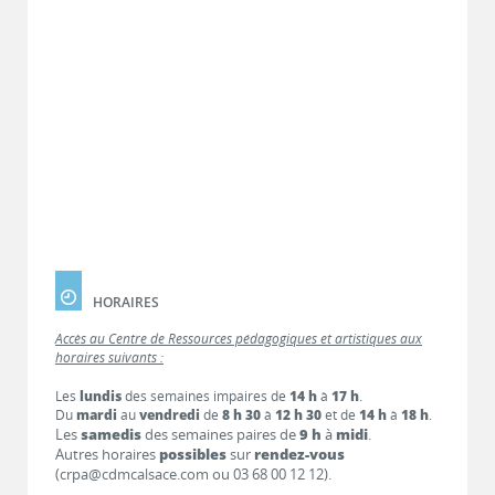
HORAIRES
Accès au Centre de Ressources pédagogiques et artistiques aux
horaires suivants :
Les
lundis
des semaines impaires de
14 h
à
17 h
.
Du
mardi
au
vendredi
de
8 h 30
à
12 h 30
et de
14 h
à
18 h
.
Les
samedis
des semaines paires de
9 h
à
midi
.
Autres horaires
possibles
sur
rendez-vous
(crpa@cdmcalsace.com ou 03 68 00 12 12).