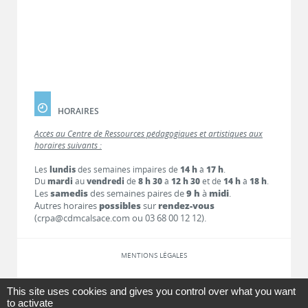
HORAIRES
Accès au Centre de Ressources pédagogiques et artistiques aux
horaires suivants :
Les
lundis
des semaines impaires de
14 h
à
17 h
.
Du
mardi
au
vendredi
de
8 h 30
à
12 h 30
et de
14 h
à
18 h
.
Les
samedis
des semaines paires de
9 h
à
midi
.
Autres horaires
possibles
sur
rendez-vous
(crpa@cdmcalsace.com ou 03 68 00 12 12).
MENTIONS LÉGALES
LIENS
This site uses cookies and gives you control over what you want
to activate