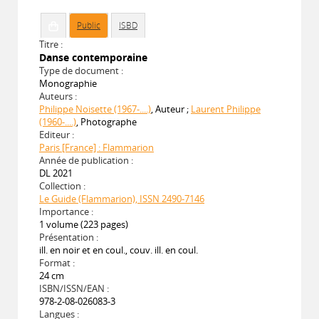
Public
ISBD
Titre :
Danse contemporaine
Type de document :
Monographie
Auteurs :
Philippe Noisette (1967-....)
, Auteur ;
Laurent Philippe
(1960-....)
, Photographe
Editeur :
Paris [France] : Flammarion
Année de publication :
DL 2021
Collection :
Le Guide (Flammarion), ISSN 2490-7146
Importance :
1 volume (223 pages)
Présentation :
ill. en noir et en coul., couv. ill. en coul.
Format :
24 cm
ISBN/ISSN/EAN :
978-2-08-026083-3
Langues :