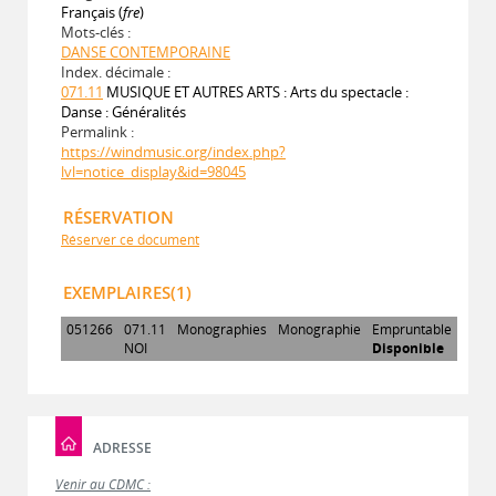
Français (
fre
)
Mots-clés :
DANSE CONTEMPORAINE
Index. décimale :
071.11
MUSIQUE ET AUTRES ARTS : Arts du spectacle :
Danse : Généralités
Permalink :
https://windmusic.org/index.php?
lvl=notice_display&id=98045
RÉSERVATION
Réserver ce document
EXEMPLAIRES(1)
051266
071.11
Monographies
Monographie
Empruntable
NOI
Disponible
ADRESSE
Venir au CDMC :