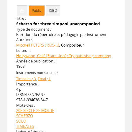
Public
ISBD
Titre :
Scherzo for three timpani unacompanied
Type de document :
Partition du répertoire et pédagogie par instrument
Auteurs :
Mitchell PETERS (1935-...)
, Compositeur
Editeur :
Hollywood, Calif. [Etats-Unis] : Try publishing company
Année de publication :
1968
Instruments non solistes :
Timbales ; 3
,
Total ; 1
Importance :
4 p.
ISBN/ISSN/EAN :
978-1-934638-34-7
Mots-clés :
20E SIECLE-2E MOITIE
SCHERZO
SOLO
TIMBALES
Index. décimale :