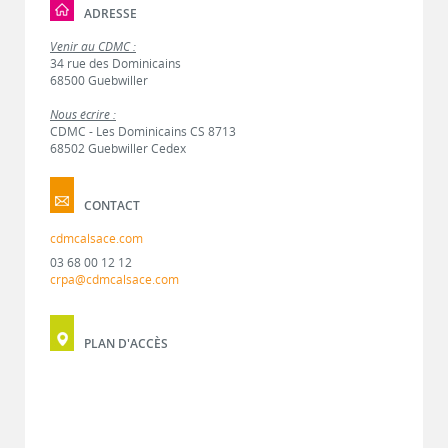
ADRESSE
Venir au CDMC :
34 rue des Dominicains
68500 Guebwiller
Nous écrire :
CDMC - Les Dominicains CS 8713
68502 Guebwiller Cedex
CONTACT
cdmcalsace.com
03 68 00 12 12
crpa@cdmcalsace.com
PLAN D'ACCÈS