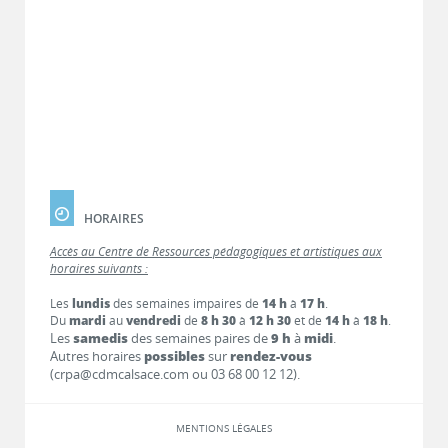
HORAIRES
Accès au Centre de Ressources pédagogiques et artistiques aux
horaires suivants :
Les
lundis
des semaines impaires de
14 h
à
17 h
.
Du
mardi
au
vendredi
de
8 h 30
à
12 h 30
et de
14 h
à
18 h
.
Les
samedis
des semaines paires de
9 h
à
midi
.
Autres horaires
possibles
sur
rendez-vous
(crpa@cdmcalsace.com ou 03 68 00 12 12).
MENTIONS LÉGALES