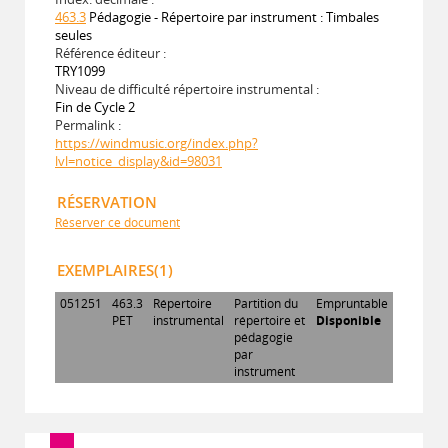
463.3
Pédagogie - Répertoire par instrument : Timbales
seules
Référence éditeur :
TRY1099
Niveau de difficulté répertoire instrumental :
Fin de Cycle 2
Permalink :
https://windmusic.org/index.php?
lvl=notice_display&id=98031
RÉSERVATION
Réserver ce document
EXEMPLAIRES(1)
051251
463.3
Répertoire
Partition du
Empruntable
PET
instrumental
répertoire et
Disponible
pédagogie
par
instrument