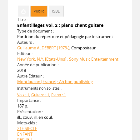
Public
ISBD
Titre :
Enfantillages vol. 2 : piano chant guitare
Type de document :
Partition du répertoire et pédagogie par instrument
Auteurs :
Guillaume ALDEBERT (1973-)
, Compositeur
Editeur :
New York, N.Y. [Etats-Unis] : Sony Music Entertainment
Année de publication :
2018
Autre Editeur :
Montfaucon [France] : Ah bon publishing
Instruments non solistes :
Voix ; 1
,
Guitare ; 1
,
Piano ; 1
Importance :
187 p.
Présentation :
ill., couv. ill. en coul.
Mots-clés :
21E SIECLE
ENFANT
RECUEIL