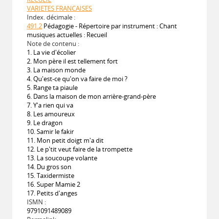
VARIETES FRANCAISES
Index. décimale :
491.2
Pédagogie - Répertoire par instrument : Chant
musiques actuelles : Recueil
Note de contenu :
1. La vie d'écolier
2. Mon père il est tellement fort
3. La maison monde
4. Qu'est-ce qu'on va faire de moi ?
5. Range ta piaule
6. Dans la maison de mon arrière-grand-père
7. Y'a rien qui va
8. Les amoureux
9. Le dragon
10. Samir le fakir
11. Mon petit doigt m'a dit
12. Le p'tit veut faire de la trompette
13. La soucoupe volante
14. Du gros son
15. Taxidermiste
16. Super Mamie 2
17. Petits d'anges
ISMN :
9791091489089