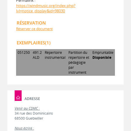
Permalink :
https://windmusic.org/index.php?
lvl=notice_display&id=98030
RÉSERVATION
Réserver ce document
EXEMPLAIRES(1)
051250
491.2
Répertoire
Partition du
Empruntable
ALD
instrumental
répertoire et
Disponible
pédagogie
par
instrument
ADRESSE
Venir au CDMC :
34 rue des Dominicains
68500 Guebwiller
Nous écrire :