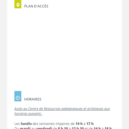
PLAN D'ACCÈS
HORAIRES
Accès au Centre de Ressources pédagogiques et artistiques aux
horaires suivants :
Les
lundis
des semaines impaires de
14 h
à
17 h
.
Du
mardi
au
vendredi
de
8 h 30
à
12 h 30
et de
14 h
à
18 h
.