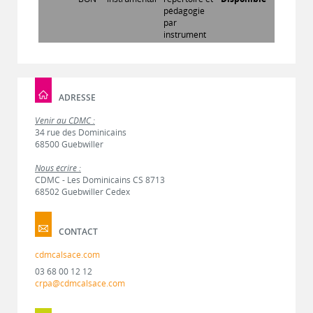
pédagogie
par
instrument
ADRESSE
Venir au CDMC :
34 rue des Dominicains
68500 Guebwiller
Nous écrire :
CDMC - Les Dominicains CS 8713
68502 Guebwiller Cedex
CONTACT
cdmcalsace.com
03 68 00 12 12
crpa@cdmcalsace.com