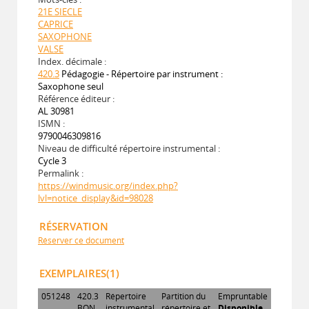
21E SIECLE
CAPRICE
SAXOPHONE
VALSE
Index. décimale :
420.3
Pédagogie - Répertoire par instrument :
Saxophone seul
Référence éditeur :
AL 30981
ISMN :
9790046309816
Niveau de difficulté répertoire instrumental :
Cycle 3
Permalink :
https://windmusic.org/index.php?
lvl=notice_display&id=98028
RÉSERVATION
Réserver ce document
EXEMPLAIRES(1)
051248
420.3
Répertoire
Partition du
Empruntable
BON
instrumental
répertoire et
Disponible