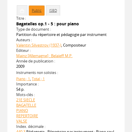
Public
ISBD
Titre :
Bagatelles op.1 - 5 : pour piano
Type de document :
Partition du répertoire et pédagogie par instrument
Auteurs :
Valentin Silvestrov (1937-)
, Compositeur
Editeur :
Mainz [Allemagne] : Belaïeff M.P.
Année de publication :
2009
Instruments non solistes :
Piano ; 1
,
Total ; 1
Importance :
54 p.
Mots-clés :
21E SIECLE
BAGATELLE
PIANO
REPERTOIRE
VALSE
Index. décimale :
440.3
Pédagogie - Répertoire par instrument : Piano seul