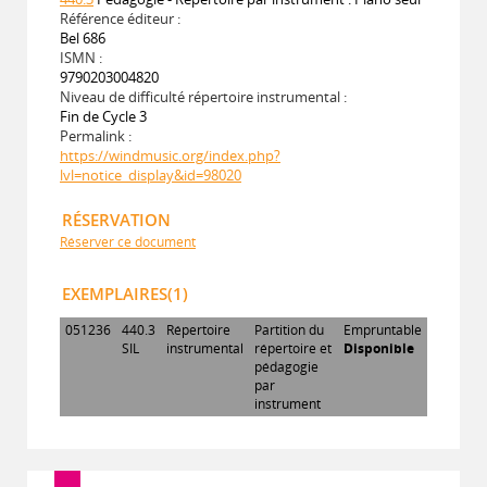
Référence éditeur :
Bel 686
ISMN :
9790203004820
Niveau de difficulté répertoire instrumental :
Fin de Cycle 3
Permalink :
https://windmusic.org/index.php?
lvl=notice_display&id=98020
RÉSERVATION
Réserver ce document
EXEMPLAIRES(1)
051236
440.3
Répertoire
Partition du
Empruntable
SIL
instrumental
répertoire et
Disponible
pédagogie
par
instrument