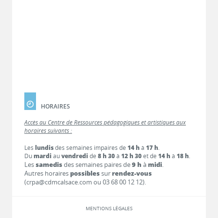
HORAIRES
Accès au Centre de Ressources pédagogiques et artistiques aux
horaires suivants :
Les
lundis
des semaines impaires de
14 h
à
17 h
.
Du
mardi
au
vendredi
de
8 h 30
à
12 h 30
et de
14 h
à
18 h
.
Les
samedis
des semaines paires de
9 h
à
midi
.
Autres horaires
possibles
sur
rendez-vous
(crpa@cdmcalsace.com ou 03 68 00 12 12).
MENTIONS LÉGALES