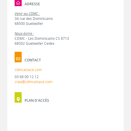
ADRESSE
Venir au CDMC :
34 rue des Dominicains
68500 Guebwiller
Nous écrire :
CDMC - Les Dominicains CS 8713
68502 Guebwiller Cedex
CONTACT
cdmcalsace.com
03 68 00 12 12
crpa@cdmcalsace.com
PLAN D'ACCÈS