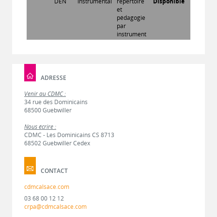
DEN
instrumental
répertoire
Disponible
et
pédagogie
par
instrument
ADRESSE
Venir au CDMC :
34 rue des Dominicains
68500 Guebwiller
Nous écrire :
CDMC - Les Dominicains CS 8713
68502 Guebwiller Cedex
CONTACT
cdmcalsace.com
03 68 00 12 12
crpa@cdmcalsace.com