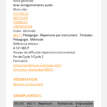
Note générale :
Avec enregistrements audio
Mots-clés :
21E SIECLE
METHODE
TIMBALES
VIBRAPHONE
Index. décimale :
463.11
Pédagogie - Répertoire par instrument : Timbales :
Pédagogie : Méthode
Référence éditeur :
A 121 065 P
Niveau de difficulté répertoire instrumental :
Fin de Cycle 1/Cycle 2
Permalink :
https://windmusic.org/index.php?
lvl=notice_display&id=98012
RÉSERVATION
Réserver ce document
EXEMPLAIRES(1)
051241
463.11
Répertoire
Partition du
Empruntable