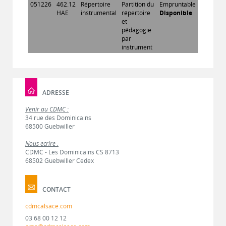
051226
462.12
Répertoire
Partition du
Empruntable
HAE
instrumental
répertoire
Disponible
et
pédagogie
par
instrument
ADRESSE
Venir au CDMC :
34 rue des Dominicains
68500 Guebwiller
Nous écrire :
CDMC - Les Dominicains CS 8713
68502 Guebwiller Cedex
CONTACT
cdmcalsace.com
03 68 00 12 12