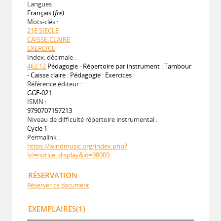
Langues :
Français (
fre
)
Mots-clés :
21E SIECLE
CAISSE-CLAIRE
EXERCICE
Index. décimale :
462.12
Pédagogie - Répertoire par instrument : Tambour
- Caisse claire : Pédagogie : Exercices
Référence éditeur :
GGE-021
ISMN :
9790707157213
Niveau de difficulté répertoire instrumental :
Cycle 1
Permalink :
https://windmusic.org/index.php?
lvl=notice_display&id=98009
RÉSERVATION
Réserver ce document
EXEMPLAIRES(1)