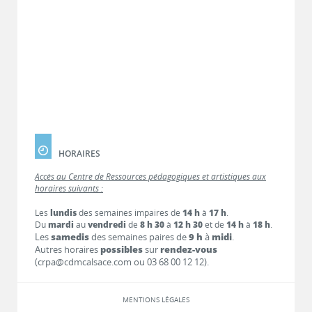
HORAIRES
Accès au Centre de Ressources pédagogiques et artistiques aux
horaires suivants :
Les
lundis
des semaines impaires de
14 h
à
17 h
.
Du
mardi
au
vendredi
de
8 h 30
à
12 h 30
et de
14 h
à
18 h
.
Les
samedis
des semaines paires de
9 h
à
midi
.
Autres horaires
possibles
sur
rendez-vous
(crpa@cdmcalsace.com ou 03 68 00 12 12).
MENTIONS LÉGALES