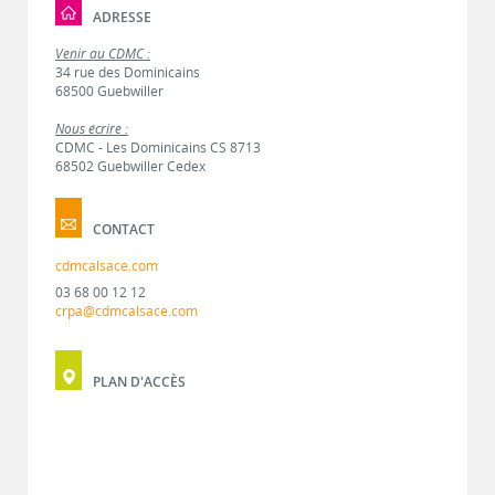
ADRESSE
Venir au CDMC :
34 rue des Dominicains
68500 Guebwiller
Nous écrire :
CDMC - Les Dominicains CS 8713
68502 Guebwiller Cedex
CONTACT
cdmcalsace.com
03 68 00 12 12
crpa@cdmcalsace.com
PLAN D'ACCÈS