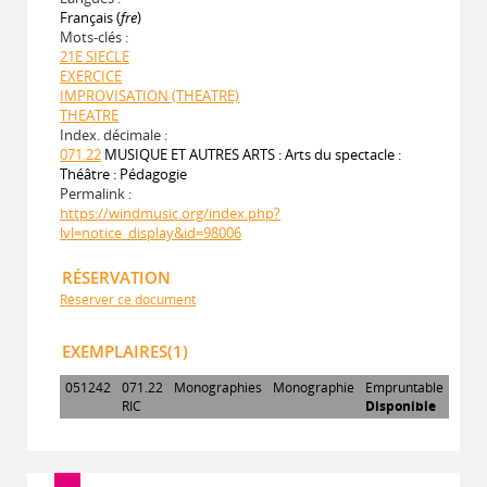
Français (
fre
)
Mots-clés :
21E SIECLE
EXERCICE
IMPROVISATION (THEATRE)
THEATRE
Index. décimale :
071.22
MUSIQUE ET AUTRES ARTS : Arts du spectacle :
Théâtre : Pédagogie
Permalink :
https://windmusic.org/index.php?
lvl=notice_display&id=98006
RÉSERVATION
Réserver ce document
EXEMPLAIRES(1)
051242
071.22
Monographies
Monographie
Empruntable
RIC
Disponible