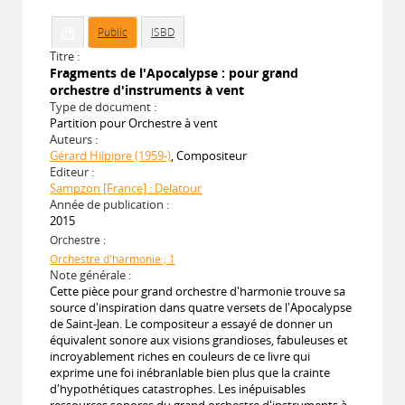
Public
ISBD
Titre :
Fragments de l'Apocalypse : pour grand
orchestre d'instruments à vent
Type de document :
Partition pour Orchestre à vent
Auteurs :
Gérard Hilpipre (1959-)
, Compositeur
Editeur :
Sampzon [France] : Delatour
Année de publication :
2015
Orchestre :
Orchestre d'harmonie ; 1
Note générale :
Cette pièce pour grand orchestre d'harmonie trouve sa
source d'inspiration dans quatre versets de l'Apocalypse
de Saint-Jean. Le compositeur a essayé de donner un
équivalent sonore aux visions grandioses, fabuleuses et
incroyablement riches en couleurs de ce livre qui
exprime une foi inébranlable bien plus que la crainte
d'hypothétiques catastrophes. Les inépuisables
ressources sonores du grand orchestre d'instruments à