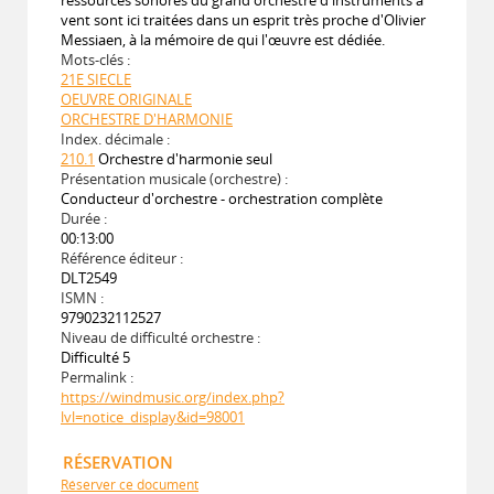
vent sont ici traitées dans un esprit très proche d'Olivier
Messiaen, à la mémoire de qui l'œuvre est dédiée.
Mots-clés :
21E SIECLE
OEUVRE ORIGINALE
ORCHESTRE D'HARMONIE
Index. décimale :
210.1
Orchestre d'harmonie seul
Présentation musicale (orchestre) :
Conducteur d'orchestre - orchestration complète
Durée :
00:13:00
Référence éditeur :
DLT2549
ISMN :
9790232112527
Niveau de difficulté orchestre :
Difficulté 5
Permalink :
https://windmusic.org/index.php?
lvl=notice_display&id=98001
RÉSERVATION
Réserver ce document