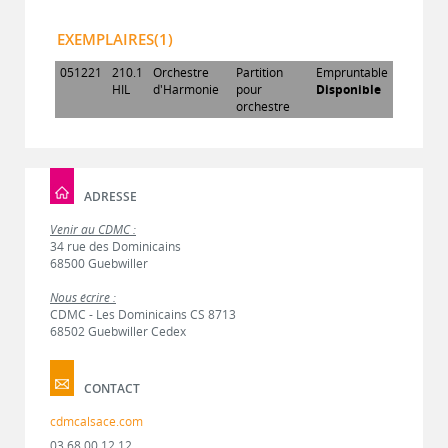
EXEMPLAIRES(1)
051221
210.1
Orchestre
Partition
Empruntable
HIL
d'Harmonie
pour
Disponible
orchestre
ADRESSE
Venir au CDMC :
34 rue des Dominicains
68500 Guebwiller
Nous écrire :
CDMC - Les Dominicains CS 8713
68502 Guebwiller Cedex
CONTACT
cdmcalsace.com
03 68 00 12 12