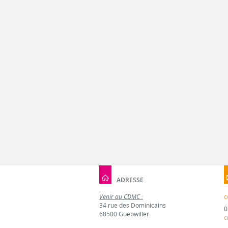
ADRESSE
Venir au CDMC :
c
34 rue des Dominicains
0
68500 Guebwiller
c