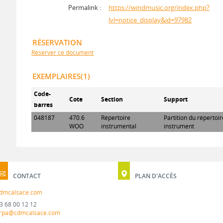
Permalink :
https://windmusic.org/index.php?
lvl=notice_display&id=97982
RÉSERVATION
Réserver ce document
EXEMPLAIRES(1)
Code-
Cote
Section
Support
barres
048187
470.6
Répertoire
Partition du répertoi
WOO
instrumental
instrument
CONTACT
PLAN D'ACCÈS
dmcalsace.com
3 68 00 12 12
rpa@cdmcalsace.com