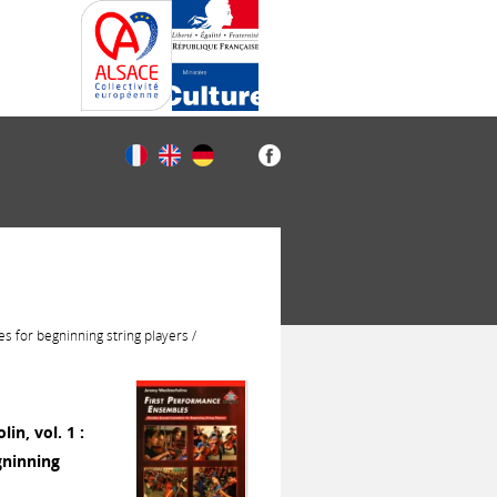
es for begninning string players /
in, vol. 1 :
gninning