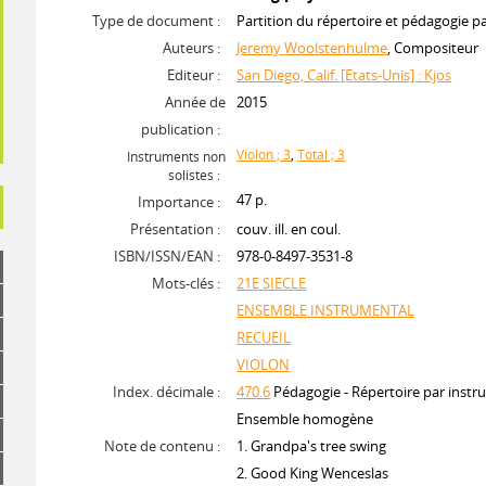
Type de document :
Partition du répertoire et pédagogie p
Auteurs :
Jeremy Woolstenhulme
, Compositeur
Editeur :
San Diego, Calif. [Etats-Unis] : Kjos
Année de
2015
publication :
Violon ; 3
,
Total ; 3
Instruments non
solistes :
47 p.
Importance :
Présentation :
couv. ill. en coul.
ISBN/ISSN/EAN :
978-0-8497-3531-8
Mots-clés :
21E SIECLE
ENSEMBLE INSTRUMENTAL
RECUEIL
VIOLON
Index. décimale :
470.6
Pédagogie - Répertoire par instru
Ensemble homogène
Note de contenu :
1. Grandpa's tree swing
2. Good King Wenceslas