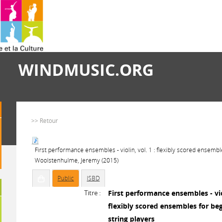
WINDMUSIC.ORG
>> Retour
First performance ensembles - violin, vol. 1 : flexibly scored ensembl
Woolstenhulme, Jeremy (2015)
Public
ISBD
Titre :
First performance ensembles - viol
flexibly scored ensembles for be
string players