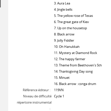
3. Aura Lea
4. Jingle bells
5. The yellow rose of Texas
6. The great gate of Kiev
7. Up on the housetop
8. Black arrow
9. Jolly Fiddler
10. Oh Hanukkah
11. Mystery at Diamond Rock
12. The happy farmer
13. Theme from Beethoven's 5th
14. Thanksgiving Day song
15. Minuet
16. Black arrow : conga drum
Référence éditeur :
119VN
Niveau de difficulté
Cycle 1
répertoire instrumental
: