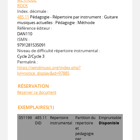
ROCK
Index. décimale :
485.11
Pédagogie - Répertoire par instrument : Guitare
musiques actuelles : Pédagogie : Méthode
Référence éditeur :
DAN110
ISMN :
9791281535091
Niveau de difficulté répertoire instrumental :
Cycle 2/Cycle 3
Permalink :
https://windmusic.org/index.php?
lvl=notice_display&id=97885
RÉSERVATION
Réserver ce document
EXEMPLAIRES(1)
051199
485.11
Répertoire
Partition du
Empruntable
DID
instrumental
répertoire
Disponible
et
pédagogie
par