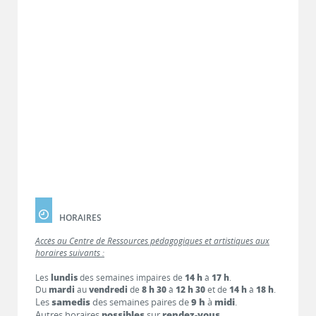
HORAIRES
Accès au Centre de Ressources pédagogiques et artistiques aux
horaires suivants :
Les
lundis
des semaines impaires de
14 h
à
17 h
.
Du
mardi
au
vendredi
de
8 h 30
à
12 h 30
et de
14 h
à
18 h
.
Les
samedis
des semaines paires de
9 h
à
midi
.
Autres horaires
possibles
sur
rendez-vous