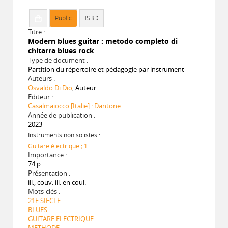
Public
ISBD
Titre :
Modern blues guitar : metodo completo di
chitarra blues rock
Type de document :
Partition du répertoire et pédagogie par instrument
Auteurs :
Osvaldo Di Dio
, Auteur
Editeur :
Casalmaiocco [Italie] : Dantone
Année de publication :
2023
Instruments non solistes :
Guitare électrique ; 1
Importance :
74 p.
Présentation :
ill., couv. ill. en coul.
Mots-clés :
21E SIECLE
BLUES
GUITARE ELECTRIQUE
METHODE