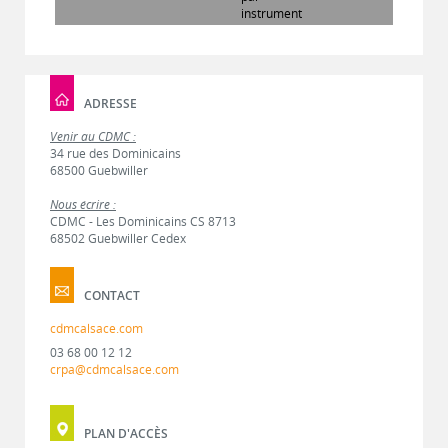
instrument
ADRESSE
Venir au CDMC :
34 rue des Dominicains
68500 Guebwiller
Nous écrire :
CDMC - Les Dominicains CS 8713
68502 Guebwiller Cedex
CONTACT
cdmcalsace.com
03 68 00 12 12
crpa@cdmcalsace.com
PLAN D'ACCÈS