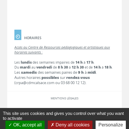
HORAIRES
Accès au Centre de Ressources pédagogiques et artistiques aux
horaires suivants :
Les
lundis
des semaines impaires de
14 h
à
17 h
.
Du
mardi
au
vendredi
de
8 h 30
à
12 h 30
et de
14 h
à
18 h
.
Les
samedis
des semaines paires de
9 h
à
midi
.
Autres horaires
possibles
sur
rendez-vous
(crpa@cdmcalsace.com ou 03 68 00 12 12).
MENTIONS LÉGALES
LIENS
This site uses cookies and gives you control over what you want
to activate
OK, accept all
Deny all cookies
Personalize
CONTACT