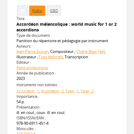
Public
ISBD
Titre :
Accordéon mélancolique : world music for 1 or 2
accordions
Type de document :
Partition du répertoire et pédagogie par instrument
Auteurs :
Jean-Pierre Guiran
, Compositeur ;
Cherie Boer (de)
,
Illustrateur ;
Fred Abbingh
, Transcription
Editeur :
Reba productions
Année de publication :
2023
Instruments non solistes :
Accordéon ; 1
,
Accordéon ; 2
,
Total ; 1
,
Total ; 2
Importance :
54 p.
Présentation :
ill. en coul., couv. ill. en coul.
ISBN/ISSN/EAN :
978-90-6911-451-4
Mots-clés :
21E SIECLE