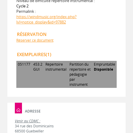
Niveau de difficulté répertoire instrumental :
Cycle 2
Permalink :
https://windmusic.org/index.php?
lvl=notice_display&id=97882
RÉSERVATION
Réserver ce document
EXEMPLAIRES(1)
051177
453.2
Répertoire
Partition du
Empruntable
GUI
instrumental
répertoire et
Disponible
pédagogie
par
instrument
ADRESSE
Venir au CDMC :
34 rue des Dominicains
68500 Guebwiller