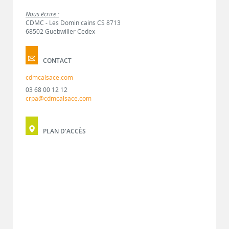
Nous écrire :
CDMC - Les Dominicains CS 8713
68502 Guebwiller Cedex
CONTACT
cdmcalsace.com
03 68 00 12 12
crpa@cdmcalsace.com
PLAN D'ACCÈS