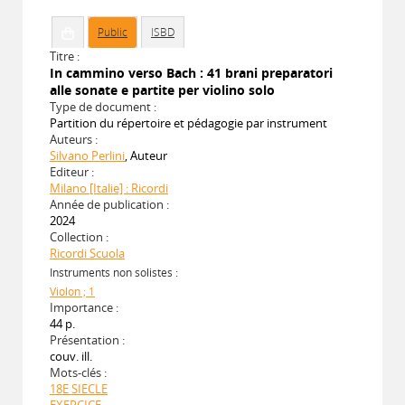
Public
ISBD
Titre :
In cammino verso Bach : 41 brani preparatori
alle sonate e partite per violino solo
Type de document :
Partition du répertoire et pédagogie par instrument
Auteurs :
Silvano Perlini
, Auteur
Editeur :
Milano [Italie] : Ricordi
Année de publication :
2024
Collection :
Ricordi Scuola
Instruments non solistes :
Violon ; 1
Importance :
44 p.
Présentation :
couv. ill.
Mots-clés :
18E SIECLE
EXERCICE