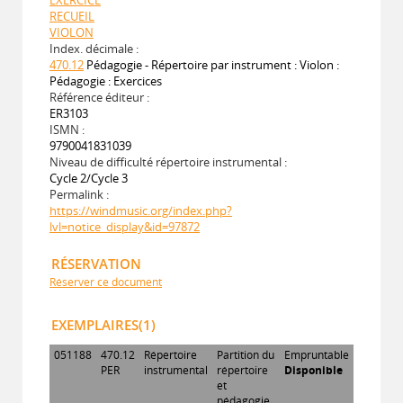
RECUEIL
VIOLON
Index. décimale :
470.12
Pédagogie - Répertoire par instrument : Violon :
Pédagogie : Exercices
Référence éditeur :
ER3103
ISMN :
9790041831039
Niveau de difficulté répertoire instrumental :
Cycle 2/Cycle 3
Permalink :
https://windmusic.org/index.php?
lvl=notice_display&id=97872
RÉSERVATION
Réserver ce document
EXEMPLAIRES(1)
051188
470.12
Répertoire
Partition du
Empruntable
PER
instrumental
répertoire
Disponible
et
pédagogie