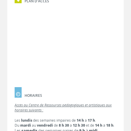
PLAN D'ACCÈS
HORAIRES
Accès au Centre de Ressources pédagogiques et artistiques aux
horaires suivants :
Les
lundis
des semaines impaires de
14 h
à
17 h
.
Du
mardi
au
vendredi
de
8 h 30
à
12 h 30
et de
14 h
à
18 h
.
Les
samedis
des semaines paires de
9 h
à
midi
.