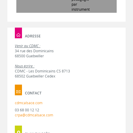
par
instrument
ADRESSE
Venir au CDMC :
34 rue des Dominicains
68500 Guebwiller
Nous écrire :
CDMC - Les Dominicains CS 8713
68502 Guebwiller Cedex
CONTACT
cdmcalsace.com
03 68 00 12 12
crpa@cdmcalsace.com