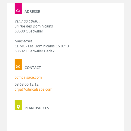
ADRESSE
Venir au CDMC :
34 rue des Dominicains
68500 Guebwiller
Nous écrire :
CDMC - Les Dominicains CS 8713
68502 Guebwiller Cedex
CONTACT
cdmcalsace.com
03 68 00 12 12
crpa@cdmcalsace.com
PLAN D'ACCÈS