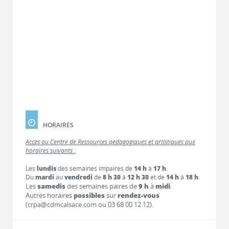
HORAIRES
Accès au Centre de Ressources pédagogiques et artistiques aux
horaires suivants :
Les
lundis
des semaines impaires de
14 h
à
17 h
.
Du
mardi
au
vendredi
de
8 h 30
à
12 h 30
et de
14 h
à
18 h
.
Les
samedis
des semaines paires de
9 h
à
midi
.
Autres horaires
possibles
sur
rendez-vous
(crpa@cdmcalsace.com ou 03 68 00 12 12).