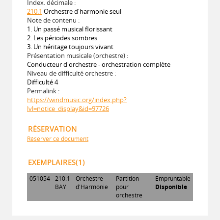
Index. décimale :
210.1
Orchestre d'harmonie seul
Note de contenu :
1. Un passé musical florissant
2. Les périodes sombres
3. Un héritage toujours vivant
Présentation musicale (orchestre) :
Conducteur d'orchestre - orchestration complète
Niveau de difficulté orchestre :
Difficulté 4
Permalink :
https://windmusic.org/index.php?
lvl=notice_display&id=97726
RÉSERVATION
Réserver ce document
EXEMPLAIRES(1)
051054
210.1
Orchestre
Partition
Empruntable
BAY
d'Harmonie
pour
Disponible
orchestre