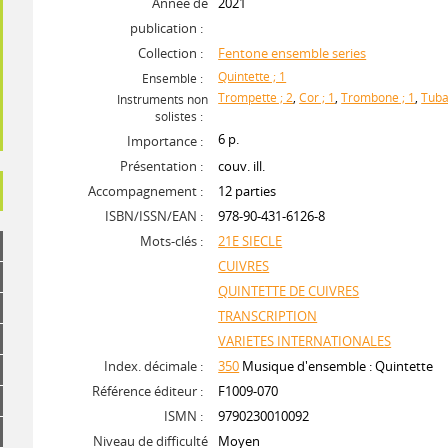
Année de
2021
publication :
Collection :
Fentone ensemble series
Quintette ; 1
Ensemble :
Trompette ; 2
,
Cor ; 1
,
Trombone ; 1
,
Tuba
Instruments non
solistes :
6 p.
Importance :
Présentation :
couv. ill.
Accompagnement :
12 parties
ISBN/ISSN/EAN :
978-90-431-6126-8
Mots-clés :
21E SIECLE
CUIVRES
QUINTETTE DE CUIVRES
TRANSCRIPTION
VARIETES INTERNATIONALES
Index. décimale :
350
Musique d'ensemble : Quintette
Référence éditeur :
F1009-070
ISMN :
9790230010092
Niveau de difficulté
Moyen