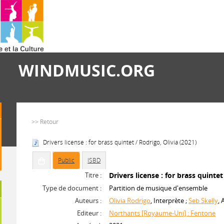
WINDMUSIC.ORG
>> Retour
Drivers license : for brass quintet / Rodrigo, Olivia (2021)
Public
ISBD
Titre :
Drivers license : for brass quintet
Type de document :
Partition de musique d'ensemble
Auteurs :
Olivia Rodrigo
, Interprète ;
Seb Skelly
,
Editeur :
Northants [Royaume-Uni] : Fentone