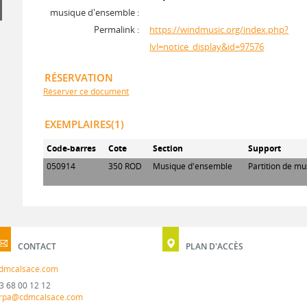
musique d'ensemble :
Permalink :
https://windmusic.org/index.php?
lvl=notice_display&id=97576
RÉSERVATION
Réserver ce document
EXEMPLAIRES(1)
Code-barres
Cote
Section
Support
050914
350 ROD
Musique d'ensemble
Partition de m
CONTACT
PLAN D'ACCÈS
dmcalsace.com
3 68 00 12 12
rpa@cdmcalsace.com