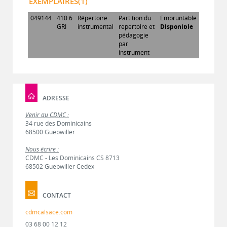
EXEMPLAIRES(1)
049144
410.6
Répertoire
Partition du
Empruntable
GRI
instrumental
répertoire et
Disponible
pédagogie
par
instrument
ADRESSE
Venir au CDMC :
34 rue des Dominicains
68500 Guebwiller
Nous écrire :
CDMC - Les Dominicains CS 8713
68502 Guebwiller Cedex
CONTACT
cdmcalsace.com
03 68 00 12 12