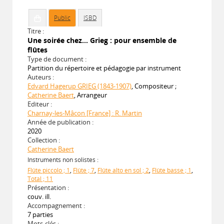
Public
ISBD
Titre :
Une soirée chez... Grieg : pour ensemble de
flûtes
Type de document :
Partition du répertoire et pédagogie par instrument
Auteurs :
Edvard Hagerup GRIEG (1843-1907)
, Compositeur ;
Catherine Baert
, Arrangeur
Editeur :
Charnay-les-Mâcon [France] : R. Martin
Année de publication :
2020
Collection :
Catherine Baert
Instruments non solistes :
Flûte piccolo ; 1
,
Flûte ; 7
,
Flûte alto en sol ; 2
,
Flûte basse ; 1
,
Total ; 11
Présentation :
couv. ill.
Accompagnement :
7 parties
Mots-clés :