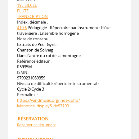
19E SIECLE
FLUTE
TRANSCRIPTION
Index. décimale :
410.6
Pédagogie - Répertoire par instrument : Flûte
traversière : Ensemble homogène
Note de contenu :
Extraits de Peer Gynt :
Chanson de Solveig
Dans l'antre du roi de la montagne
Référence éditeur :
R5935M
ISMN :
9790231059359
Niveau de difficulté répertoire instrumental :
Cycle 2/Cycle 3
Permalink :
https://windmusic.org/index.php?
lvl=notice_display&id=97190
RÉSERVATION
Réserver ce document