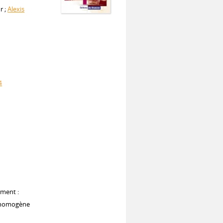
r ;
Alexis
4
ument :
e homogène