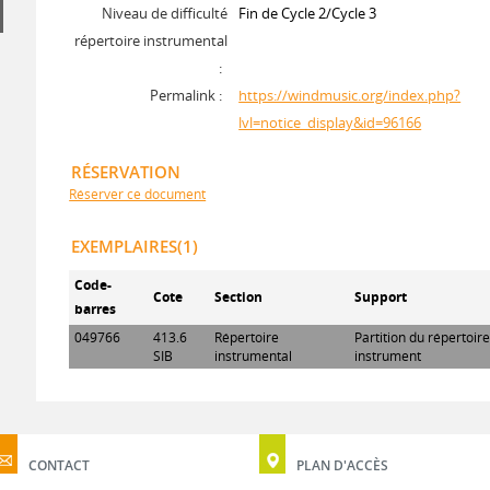
Niveau de difficulté
Fin de Cycle 2/Cycle 3
répertoire instrumental
:
Permalink :
https://windmusic.org/index.php?
lvl=notice_display&id=96166
RÉSERVATION
Réserver ce document
EXEMPLAIRES(1)
Code-
Cote
Section
Support
barres
049766
413.6
Répertoire
Partition du répertoir
SIB
instrumental
instrument
CONTACT
PLAN D'ACCÈS