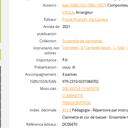
Auteurs :
Jean SIBELIUS (1865-1957)
, Compositeu
CIESLA
, Arrangeur
Editeur :
Prissé [France] : Da Camera
Année de
2021
publication :
Collection :
Ensemble de clarinettes
Clarinette ; 3
,
Clarinette basse ; 1
,
Total ; 
Instruments non
solistes :
4 p.
Importance :
Présentation :
couv. ill.
Accompagnement :
4 parties
ISBN/ISSN/EAN :
979-2310-0231084702
Mots-clés :
20E SIECLE-1E MOITIE
CLARINETTE
TRANSCRIPTION
Index. décimale :
413.6
Pédagogie - Répertoire par instr
Clarinette et cor de basset : Ensembl
Référence éditeur :
DC00470