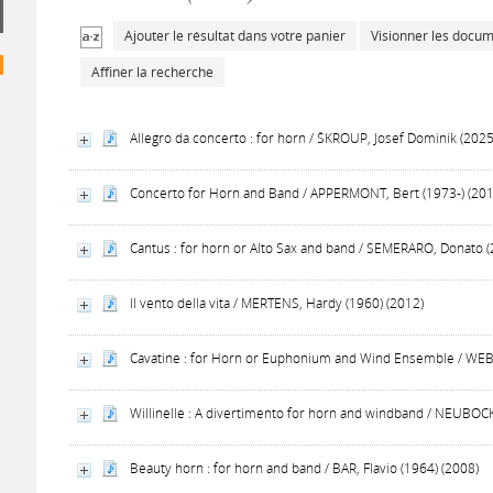
Ajouter le résultat dans votre panier
Visionner les docu
Affiner la recherche
Allegro da concerto : for horn / ŠKROUP, Josef Dominik (202
Concerto for Horn and Band / APPERMONT, Bert (1973-) (201
Cantus : for horn or Alto Sax and band / SEMERARO, Donato 
Il vento della vita / MERTENS, Hardy (1960) (2012)
Cavatine : for Horn or Euphonium and Wind Ensemble / WEBE
Willinelle : A divertimento for horn and windband / NEUBOCK,
Beauty horn : for horn and band / BAR, Flavio (1964) (2008)