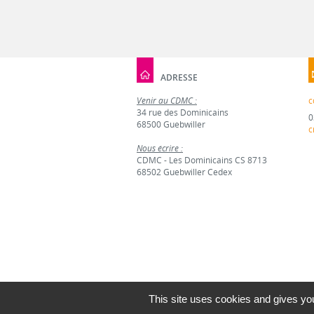
ADRESSE
Venir au CDMC :
c
34 rue des Dominicains
0
68500 Guebwiller
c
Nous écrire :
CDMC - Les Dominicains CS 8713
68502 Guebwiller Cedex
This site uses cookies and gives you