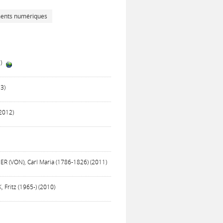
ments numériques
5)
3)
(2012)
R (VON), Carl Maria (1786-1826) (2011)
 Fritz (1965-) (2010)