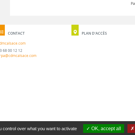
Pa
CONTACT
PLAN D'ACCÈS
dmcalsace.com
3 68 00 12 12
rpa@cdmcalsace.com
 control over what you want to activate
OK, accept all
MENTION