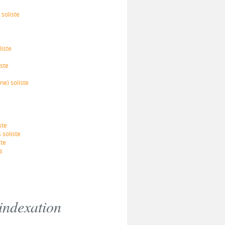
soliste
iste
ste
e) soliste
ste
soliste
ste
s
indexation