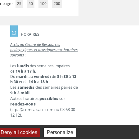
r page :
25
50
100
200
HORAIRES
Accès au Centre de Ressources
pédagogiques et artistiques aux horaires
suivants :
Les
lundis
des semaines impaires
de
14 h
à
17 h
.
Du
mardi
au
vendredi
de
8 h 30
à
12
h 30
et de
14 h
à
18 h
.
Les
samedis
des semaines paires de
9 h
à
midi
.
Autres horaires
possibles
sur
rendez-vous
(crpa@cdmcalsace.com ou 03 68 00
12 12).
Deny all cookies
Personalize
S LÉGALES
LIENS
CONTACT