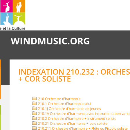
WINDMUSIC.ORG
INDEXATION 210.232 : ORCHE
+ COR SOLISTE
210 Orchestre d'harmonie
210.1 Orchestre d'harmonie seul
210.1J Orchestre d'harmonie de jeunes
210.1V Orchestre d'harmonie avec instrumentation varia
210.2 Orchestre d'harmonie + instrument soliste
210.21 Orchestre d'harmonie + bois soliste
210.211 Orchestre d'harmonie + Flûte ou Piccolo soliste