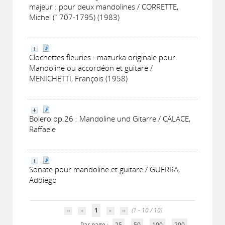
majeur : pour deux mandolines / CORRETTE,
Michel (1707-1795) (1983)
Clochettes fleuries : mazurka originale pour
Mandoline ou accordéon et guitare /
MENICHETTI, François (1958)
Bolero op.26 : Mandoline und Gitarre / CALACE,
Raffaele
Sonate pour mandoline et guitare / GUERRA,
Addiego
1
(1 - 10 / 10)
Par page :
25
50
100
200