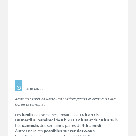
HORAIRES
Accès au Centre de Ressources pédagogiques et artistiques aux
horaires suivants :
Les
lundis
des semaines impaires de
14 h
à
17 h
.
Du
mardi
au
vendredi
de
8 h 30
à
12 h 30
et de
14 h
à
18 h
.
Les
samedis
des semaines paires de
9 h
à
midi
.
Autres horaires
possibles
sur
rendez-vous