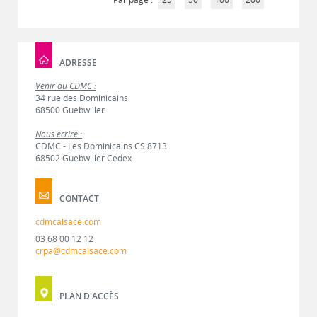
ADRESSE
Venir au CDMC :
34 rue des Dominicains
68500 Guebwiller
Nous écrire :
CDMC - Les Dominicains CS 8713
68502 Guebwiller Cedex
CONTACT
cdmcalsace.com
03 68 00 12 12
crpa@cdmcalsace.com
PLAN D'ACCÈS