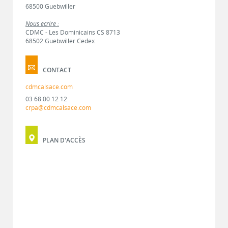
68500 Guebwiller
Nous écrire :
CDMC - Les Dominicains CS 8713
68502 Guebwiller Cedex
CONTACT
cdmcalsace.com
03 68 00 12 12
crpa@cdmcalsace.com
PLAN D'ACCÈS