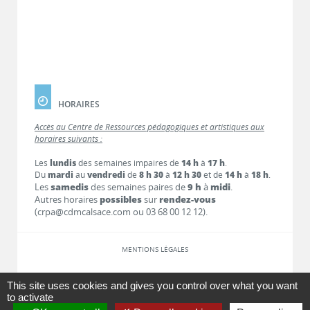
HORAIRES
Accès au Centre de Ressources pédagogiques et artistiques aux
horaires suivants :
Les
lundis
des semaines impaires de
14 h
à
17 h
.
Du
mardi
au
vendredi
de
8 h 30
à
12 h 30
et de
14 h
à
18 h
.
Les
samedis
des semaines paires de
9 h
à
midi
.
Autres horaires
possibles
sur
rendez-vous
(crpa@cdmcalsace.com ou 03 68 00 12 12).
MENTIONS LÉGALES
LIENS
This site uses cookies and gives you control over what you want
to activate