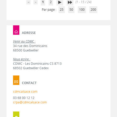
1
2
(1 - 15 / 24)
Par page :
25
50
100
200
ADRESSE
Venir au CDMC :
34 rue des Dominicains
68500 Guebwiller
Nous écrire :
CDMC - Les Dominicains CS 8713
68502 Guebwiller Cedex
CONTACT
cdmcalsace.com
03 68 00 12 12
crpa@cdmcalsace.com