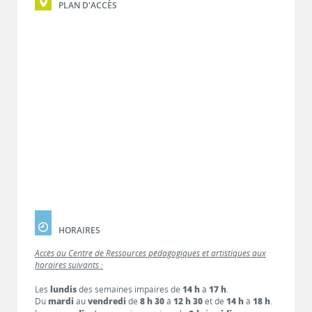
PLAN D'ACCÈS
HORAIRES
Accès au Centre de Ressources pédagogiques et artistiques aux
horaires suivants :
Les
lundis
des semaines impaires de
14 h
à
17 h
.
Du
mardi
au
vendredi
de
8 h 30
à
12 h 30
et de
14 h
à
18 h
.