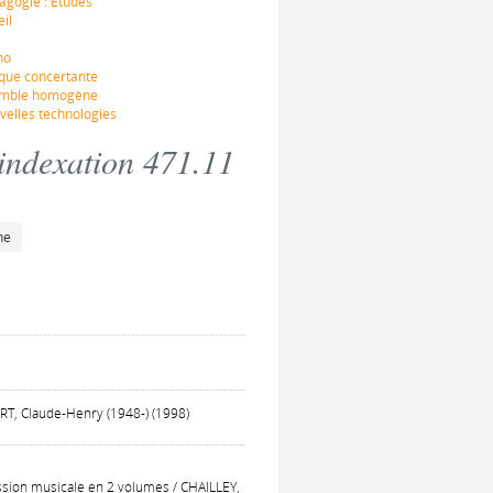
dagogie : Études
eil
no
ique concertante
nsemble homogène
velles technologies
 indexation 471.11
he
ERT, Claude-Henry (1948-) (1998)
ession musicale en 2 volumes / CHAILLEY,