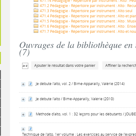
471.14 Pédagogie - Répertoire par instrument : Alto : Pé
471.2 Pédagogie - Répertoire par instrument : Alto : Recu
471.3 Pédagogie - Répertoire par instrument : Alto seul
471.4 Pédagogie - Répertoire par instrument : Alto et pia
471.5 Pédagogie - Répertoire par instrument : Alto : Mus
471.6 Pédagogie - Répertoire par instrument : Alto : E
471.7 Pédagogie - Répertoire par instrument : Alto et nou
Ouvrages de la bibliothèque en
(
7
)
Ajouter le résultat dans votre panier
Affiner la recherc
Je débute l'alto, vol. 2 / Bime-Apparailly, Valérie (2014)
Je débute l'alto / Bime-Apparailly, Valérie (2010)
Méthode d'alto, vol. 1 : 32 leçons pour les débutants / JOUB
Technique de l'alto, 1er volume : Les exercices au service de l'expr