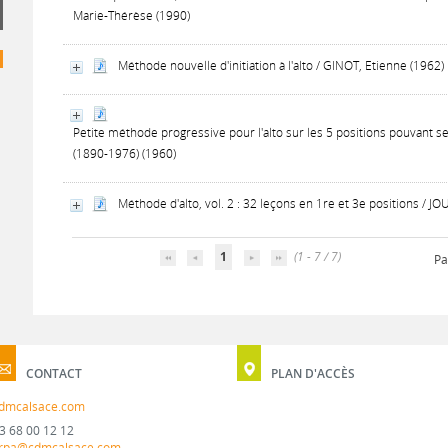
Marie-Thérèse (1990)
Méthode nouvelle d'initiation à l'alto / GINOT, Etienne (1962)
Petite méthode progressive pour l'alto sur les 5 positions pouvant se
(1890-1976) (1960)
Méthode d'alto, vol. 2 : 32 leçons en 1re et 3e positions / 
1
(1 - 7 / 7)
Pa
CONTACT
PLAN D'ACCÈS
dmcalsace.com
3 68 00 12 12
rpa@cdmcalsace.com