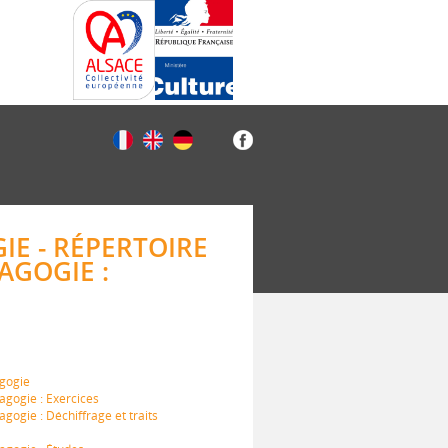
IE - RÉPERTOIRE
AGOGIE :
agogie
agogie : Exercices
gogie : Déchiffrage et traits