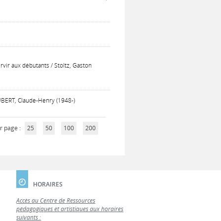
rvir aux débutants / Stoltz, Gaston
JOUBERT, Claude-Henry (1948-)
r page :
25
50
100
200
HORAIRES
Accès au Centre de Ressources
pédagogiques et artistiques aux horaires
suivants :