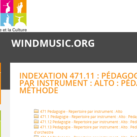
WINDMUSIC.ORG
INDEXATION 471.11 : PÉDAGOG
PAR INSTRUMENT : ALTO : PÉD
MÉTHODE
471 Pédagogie - Répertoire par instrument : Alto
471.1 Pédagogie - Répertoire par instrument : Alto : Péd
471.12 Pédagogie - Répertoire par instrument : Alto : Péd
471.13 Pédagogie - Répertoire par instrument : Alto : Péda
d'orchestre