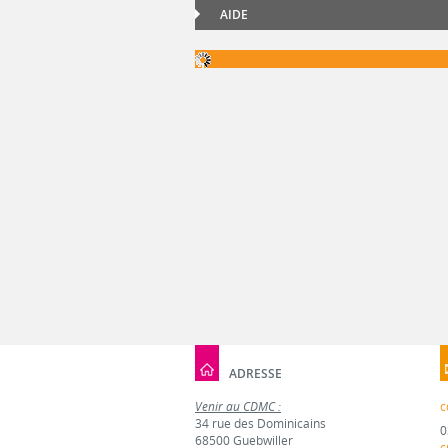
AIDE
ADRESSE
Venir au CDMC :
c
34 rue des Dominicains
0
68500 Guebwiller
c