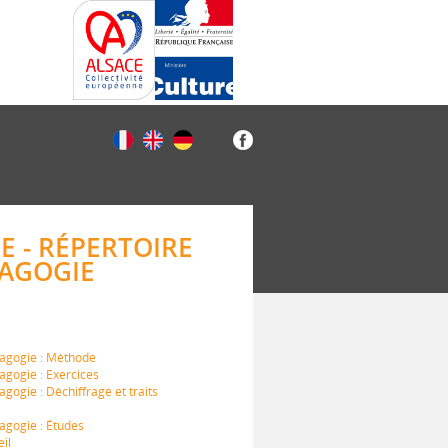
E - RÉPERTOIRE
DAGOGIE
dagogie : Méthode
agogie : Exercices
gogie : Déchiffrage et traits
dagogie : Études
eil