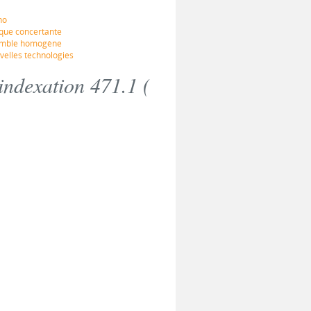
no
ique concertante
nsemble homogène
velles technologies
indexation 471.1 (