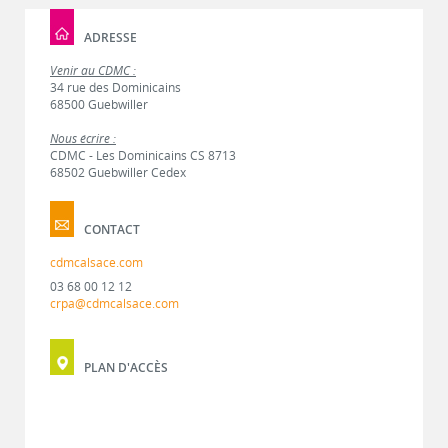
ADRESSE
Venir au CDMC :
34 rue des Dominicains
68500 Guebwiller
Nous écrire :
CDMC - Les Dominicains CS 8713
68502 Guebwiller Cedex
CONTACT
cdmcalsace.com
03 68 00 12 12
crpa@cdmcalsace.com
PLAN D'ACCÈS