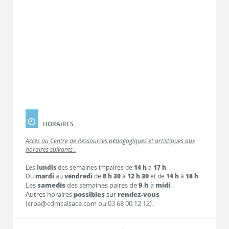
HORAIRES
Accès au Centre de Ressources pédagogiques et artistiques aux
horaires suivants :
Les
lundis
des semaines impaires de
14 h
à
17 h
.
Du
mardi
au
vendredi
de
8 h 30
à
12 h 30
et de
14 h
à
18 h
.
Les
samedis
des semaines paires de
9 h
à
midi
.
Autres horaires
possibles
sur
rendez-vous
(crpa@cdmcalsace.com ou 03 68 00 12 12).