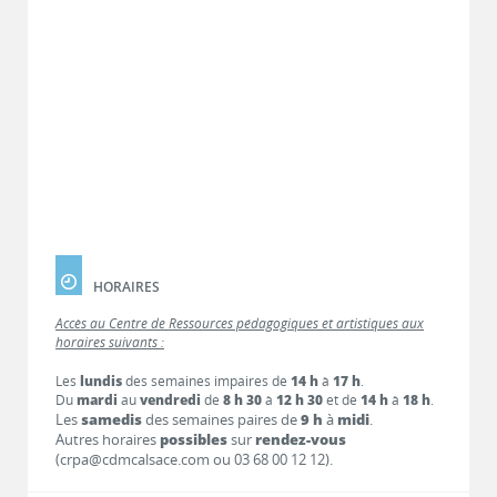
HORAIRES
Accès au Centre de Ressources pédagogiques et artistiques aux
horaires suivants :
Les
lundis
des semaines impaires de
14 h
à
17 h
.
Du
mardi
au
vendredi
de
8 h 30
à
12 h 30
et de
14 h
à
18 h
.
Les
samedis
des semaines paires de
9 h
à
midi
.
Autres horaires
possibles
sur
rendez-vous
(crpa@cdmcalsace.com ou 03 68 00 12 12).