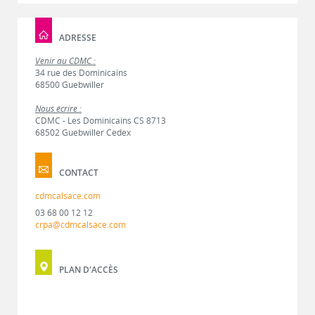
ADRESSE
Venir au CDMC :
34 rue des Dominicains
68500 Guebwiller
Nous écrire :
CDMC - Les Dominicains CS 8713
68502 Guebwiller Cedex
CONTACT
cdmcalsace.com
03 68 00 12 12
crpa@cdmcalsace.com
PLAN D'ACCÈS