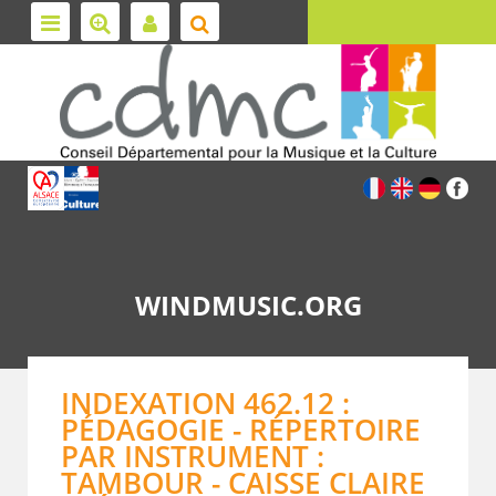
WINDMUSIC.ORG
INDEXATION 462.12 :
PÉDAGOGIE - RÉPERTOIRE
PAR INSTRUMENT :
TAMBOUR - CAISSE CLAIRE