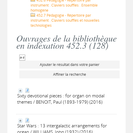
452.6 Pédagogie - Répertoire par
instrument : Claviers soufflés : Ensemble
homogène
452.7 Pédagogie - Répertoire par
instrument : Claviers soufflés et nouvelles
technologies
Ouvrages de la bibliothèque
en indexation 452.3 (
128
)
Ajouter le résultat dans votre panier
Affiner la recherche
Sixty devotional pieces : for organ on modal
themes / BENOIT, Paul (1893-1979) (2016)
Star Wars : 13 intergalactic arrangements for
organ / WILLIAMS, John (1932) (2016)