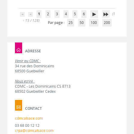
1
2
3
4
5
6
(1
- 15 / 128)
Par page :
25
50
100
200
ADRESSE
Venir au CDMC :
34 rue des Dominicains
68500 Guebwiller
Nous écrire :
CDMC - Les Dominicains CS 8713
68502 Guebwiller Cedex
CONTACT
cdmcalsace.com
03 68 00 12 12
crpa@cdmcalsace.com