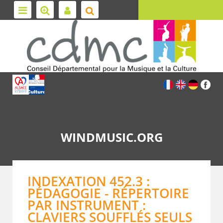
WINDMUSIC.ORG
INDEXATION 452.3 :
PÉDAGOGIE - RÉPERTOIRE
PAR INSTRUMENT :
CLAVIERS SOUFFLÉS SEULS