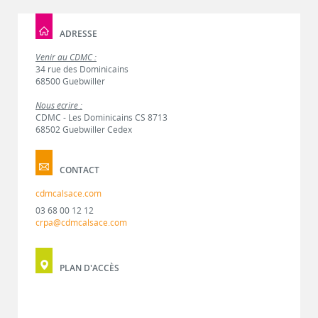
ADRESSE
Venir au CDMC :
34 rue des Dominicains
68500 Guebwiller
Nous écrire :
CDMC - Les Dominicains CS 8713
68502 Guebwiller Cedex
CONTACT
cdmcalsace.com
03 68 00 12 12
crpa@cdmcalsace.com
PLAN D'ACCÈS