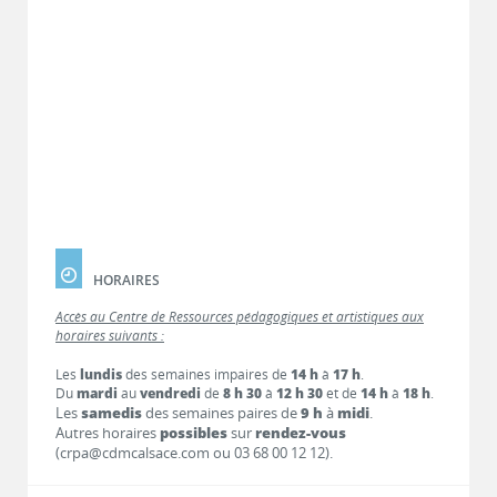
HORAIRES
Accès au Centre de Ressources pédagogiques et artistiques aux
horaires suivants :
Les
lundis
des semaines impaires de
14 h
à
17 h
.
Du
mardi
au
vendredi
de
8 h 30
à
12 h 30
et de
14 h
à
18 h
.
Les
samedis
des semaines paires de
9 h
à
midi
.
Autres horaires
possibles
sur
rendez-vous
(crpa@cdmcalsace.com ou 03 68 00 12 12).