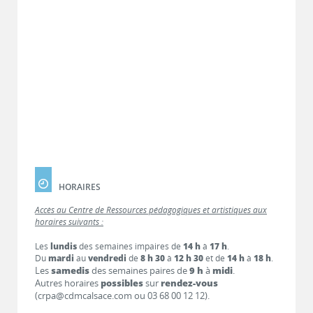
HORAIRES
Accès au Centre de Ressources pédagogiques et artistiques aux
horaires suivants :
Les
lundis
des semaines impaires de
14 h
à
17 h
.
Du
mardi
au
vendredi
de
8 h 30
à
12 h 30
et de
14 h
à
18 h
.
Les
samedis
des semaines paires de
9 h
à
midi
.
Autres horaires
possibles
sur
rendez-vous
(crpa@cdmcalsace.com ou 03 68 00 12 12).