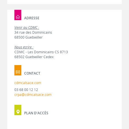
ADRESSE
Venir au CDMC :
34 rue des Dominicains
68500 Guebwiller
Nous écrire :
CDMC - Les Dominicains CS 8713
68502 Guebwiller Cedex
CONTACT
cdmcalsace.com
03 68 00 12 12
crpa@cdmcalsace.com
PLAN D'ACCÈS