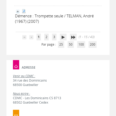
Démence : Trompette seule / TELMAN, André
(1967) (2007)
1
2
3
(1 - 15 / 43)
Par page :
25
50
100
200
ADRESSE
Venir au CDMC :
34 rue des Dominicains
68500 Guebwiller
Nous écrire :
CDMC - Les Dominicains CS 8713
68502 Guebwiller Cedex