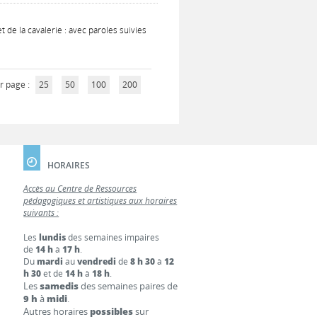
t de la cavalerie : avec paroles suivies
r page :
25
50
100
200
HORAIRES
Accès au Centre de Ressources
pédagogiques et artistiques aux horaires
suivants :
Les
lundis
des semaines impaires
de
14 h
à
17 h
.
Du
mardi
au
vendredi
de
8 h 30
à
12
h 30
et de
14 h
à
18 h
.
Les
samedis
des semaines paires de
9 h
à
midi
.
Autres horaires
possibles
sur