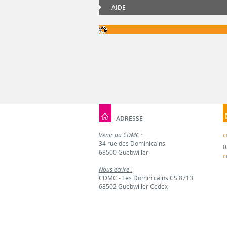
AIDE
ADRESSE
Venir au CDMC :
c
34 rue des Dominicains
0
68500 Guebwiller
c
Nous écrire :
CDMC - Les Dominicains CS 8713
68502 Guebwiller Cedex