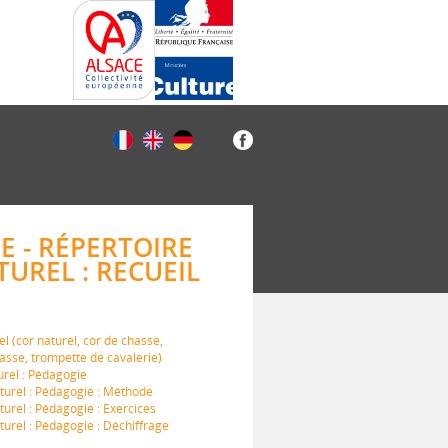
E - RÉPERTOIRE
TUREL : RECUEIL
l (cor naturel, cor de chasse,
basse, trompette de cavalerie)
urel : Pédagogie
turel : Pédagogie : Méthode
urel : Pédagogie : Exercices
turel : Pédagogie : Déchiffrage