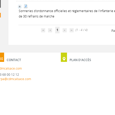
Sonneries d'ordonnance officielles et réglementaires de l'infanterie e
de 30 refrains de marche
1
(1 - 4 / 4)
Pa
CONTACT
PLAN D'ACCÈS
dmcalsace.com
3 68 00 12 12
rpa@cdmcalsace.com