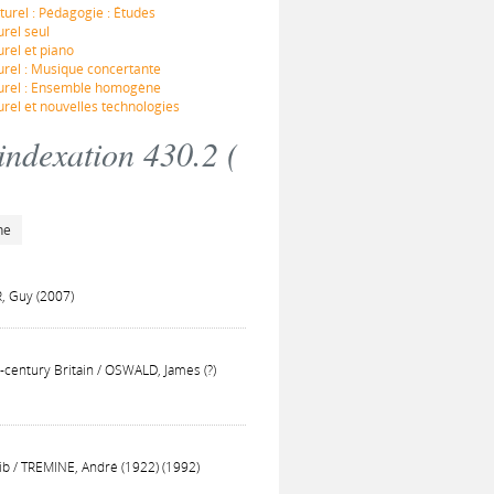
turel : Pédagogie : Études
urel seul
rel et piano
urel : Musique concertante
aturel : Ensemble homogène
urel et nouvelles technologies
indexation 430.2 (
he
, Guy (2007)
h-century Britain / OSWALD, James (?)
mib / TREMINE, André (1922) (1992)