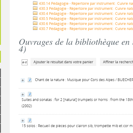
430.14 Pédagogie - Répertoire par instrument : Cuivre na
430.3 Pédagogie - Répertoire par instrument : Cuivre nat
430.4 Pédagogie - Répertoire par instrument : Cuivre natu
430.5 Pédagogie - Répertoire par instrument : Cuivre nat
430.6 Pédagogie - Répertoire par instrument : Cuivre n
430.7 Pédagogie - Répertoire par instrument : Cuivre nat
Ouvrages de la bibliothèque en 
4
)
Ajouter le résultat dans votre panier
Affiner la recherc
Chant de la nature : Musique pour Cors des Alpes / BUECHER
Suites and sonatas : for 2 [natural] trumpets or horns : from the 18t
(2002)
15 solos : Recueil de pièces pour clairon sib, trompette mib et cor 