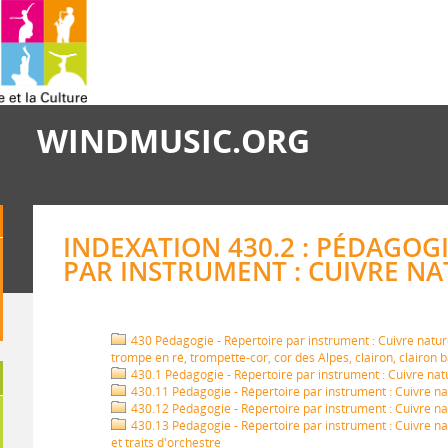
WINDMUSIC.ORG
INDEXATION 430.2 : PÉDAGOGI
PAR INSTRUMENT : CUIVRE NA
430 Pédagogie - Répertoire par instrument : Cuivre nature
trompe en ré, trompette-cor, cor des Alpes, clairon, clairon 
430.1 Pédagogie - Répertoire par instrument : Cuivre nat
430.11 Pédagogie - Répertoire par instrument : Cuivre na
430.12 Pédagogie - Répertoire par instrument : Cuivre nat
430.13 Pédagogie - Répertoire par instrument : Cuivre na
et traits d'orchestre