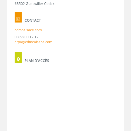
68502 Guebwiller Cedex
CONTACT
cdmcalsace.com
03 68 00 12 12
crpa@cdmcalsace.com
PLAN D'ACCÈS