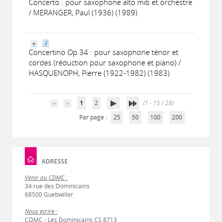
Concerto : pour saxophone alto mib et orchestre
/ MERANGER, Paul (1936) (1989)
Concertino Op.34 : pour saxophone ténor et
cordes (réduction pour saxophone et piano) /
HASQUENOPH, Pierre (1922-1982) (1983)
1
2
(1 - 15 / 28)
Par page :
25
50
100
200
ADRESSE
Venir au CDMC :
34 rue des Dominicains
68500 Guebwiller
Nous écrire :
CDMC - Les Dominicains CS 8713