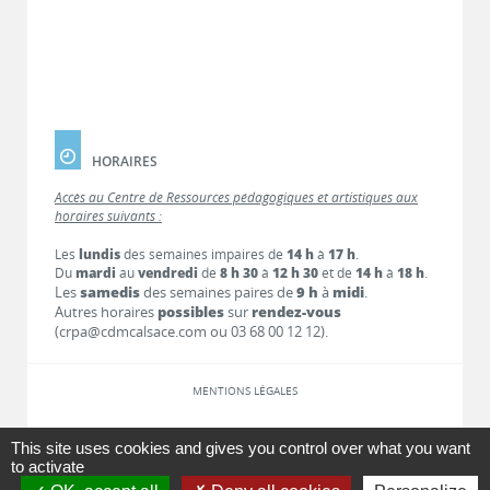
HORAIRES
Accès au Centre de Ressources pédagogiques et artistiques aux
horaires suivants :
Les
lundis
des semaines impaires de
14 h
à
17 h
.
Du
mardi
au
vendredi
de
8 h 30
à
12 h 30
et de
14 h
à
18 h
.
Les
samedis
des semaines paires de
9 h
à
midi
.
Autres horaires
possibles
sur
rendez-vous
(crpa@cdmcalsace.com ou 03 68 00 12 12).
MENTIONS LÉGALES
LIENS
This site uses cookies and gives you control over what you want
to activate