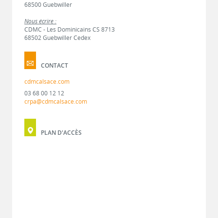
68500 Guebwiller
Nous écrire :
CDMC - Les Dominicains CS 8713
68502 Guebwiller Cedex
CONTACT
cdmcalsace.com
03 68 00 12 12
crpa@cdmcalsace.com
PLAN D'ACCÈS