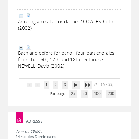
Amazing animals : for clarinet / COWLES, Colin
(2002)
Bach and before for band : four-part chorales
from the 16th, 17th and 18th centuries /
NEWELL, David (2002)
1
2
3
(1 - 15 / 33)
Par page :
25
50
100
200
ADRESSE
Venir au CDMC :
34 rue des Dominicains