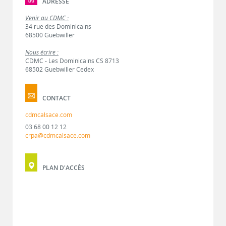
ADRESSE
Venir au CDMC :
34 rue des Dominicains
68500 Guebwiller
Nous écrire :
CDMC - Les Dominicains CS 8713
68502 Guebwiller Cedex
CONTACT
cdmcalsace.com
03 68 00 12 12
crpa@cdmcalsace.com
PLAN D'ACCÈS