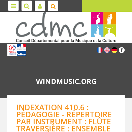
WINDMUSIC.ORG
INDEXATION 410.6 :
PÉDAGOGIE - RÉPERTOIRE
PAR INSTRUMENT : FLÛTE
TRAVERSIÈRE : ENSEMBLE