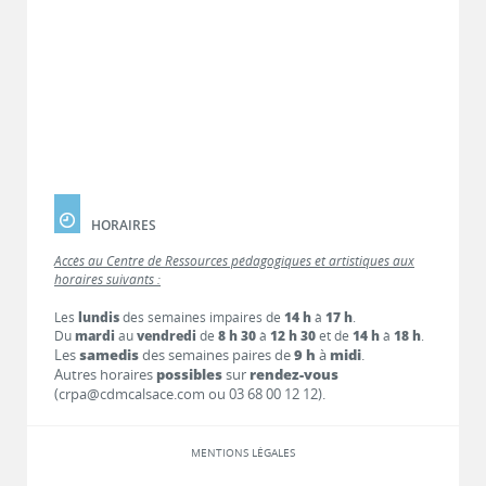
HORAIRES
Accès au Centre de Ressources pédagogiques et artistiques aux
horaires suivants :
Les
lundis
des semaines impaires de
14 h
à
17 h
.
Du
mardi
au
vendredi
de
8 h 30
à
12 h 30
et de
14 h
à
18 h
.
Les
samedis
des semaines paires de
9 h
à
midi
.
Autres horaires
possibles
sur
rendez-vous
(crpa@cdmcalsace.com ou 03 68 00 12 12).
MENTIONS LÉGALES