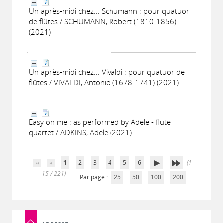
Un après-midi chez... Schumann : pour quatuor
de flûtes / SCHUMANN, Robert (1810-1856)
(2021)
Un après-midi chez... Vivaldi : pour quatuor de
flûtes / VIVALDI, Antonio (1678-1741) (2021)
Easy on me : as performed by Adele - flute
quartet / ADKINS, Adele (2021)
1
2
3
4
5
6
(1
- 15 / 221)
Par page :
25
50
100
200