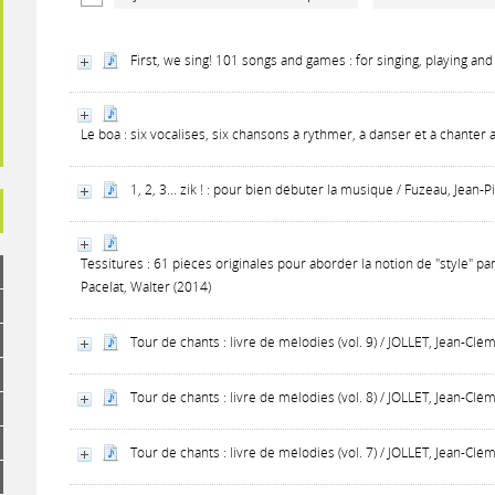
First, we sing! 101 songs and games : for singing, playing an
Le boa : six vocalises, six chansons à rythmer, à danser et à chanter 
1, 2, 3... zik ! : pour bien débuter la musique / Fuzeau, Jean-P
Tessitures : 61 pièces originales pour aborder la notion de "style" par
Pacelat, Walter (2014)
Tour de chants : livre de mélodies (vol. 9) / JOLLET, Jean-Clé
Tour de chants : livre de mélodies (vol. 8) / JOLLET, Jean-Clé
Tour de chants : livre de mélodies (vol. 7) / JOLLET, Jean-Clé