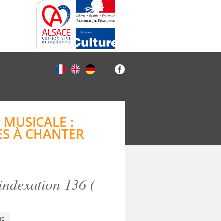
 MUSICALE :
ES À CHANTER
indexation 136 (
he