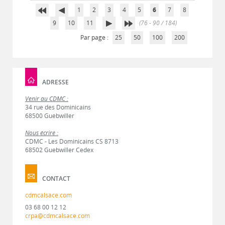
1
2
3
4
5
6
7
8
9
10
11
(76 - 90 / 184)
Par page :
25
50
100
200
ADRESSE
Venir au CDMC :
34 rue des Dominicains
68500 Guebwiller
Nous écrire :
CDMC - Les Dominicains CS 8713
68502 Guebwiller Cedex
CONTACT
cdmcalsace.com
03 68 00 12 12
crpa@cdmcalsace.com