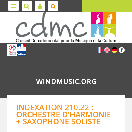
WINDMUSIC.ORG
INDEXATION 210.22 :
ORCHESTRE D'HARMONIE
+ SAXOPHONE SOLISTE