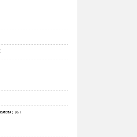
)
atista (1991)