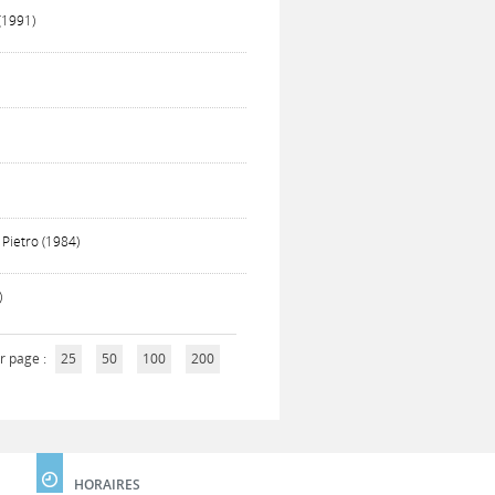
(1991)
Pietro (1984)
)
r page :
25
50
100
200
HORAIRES