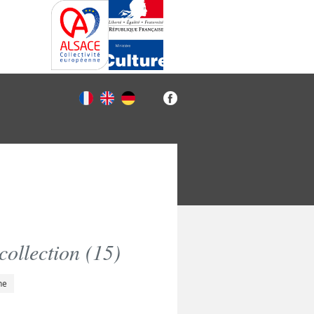
ollection (
15
)
he