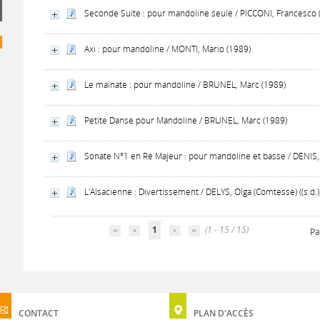
Seconde Suite : pour mandoline seule / PICCONI, Francesco 
Axi : pour mandoline / MONTI, Mario (1989)
Le mainate : pour mandoline / BRUNEL, Marc (1989)
Petite Danse pour Mandoline / BRUNEL, Marc (1989)
Sonate N°1 en Ré Majeur : pour mandoline et basse / DENIS, 
L'Alsacienne : Divertissement / DELYS, Olga (Comtesse) ((s.d.)
1
(1 - 15 / 15)
Pa
CONTACT
PLAN D'ACCÈS