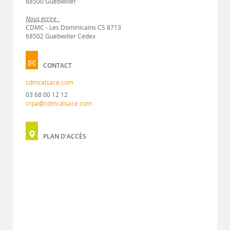
68500 Guebwiller
Nous écrire :
CDMC - Les Dominicains CS 8713
68502 Guebwiller Cedex
CONTACT
cdmcalsace.com
03 68 00 12 12
crpa@cdmcalsace.com
PLAN D'ACCÈS