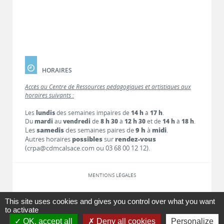
HORAIRES
Accès au Centre de Ressources pédagogiques et artistiques aux
horaires suivants :
Les
lundis
des semaines impaires de
14 h
à
17 h
.
Du
mardi
au
vendredi
de
8 h 30
à
12 h 30
et de
14 h
à
18 h
.
Les
samedis
des semaines paires de
9 h
à
midi
.
Autres horaires
possibles
sur
rendez-vous
(crpa@cdmcalsace.com ou 03 68 00 12 12).
MENTIONS LÉGALES
LIENS
This site uses cookies and gives you control over what you want
to activate
OK, accept all
Deny all cookies
Personalize
CONTACT